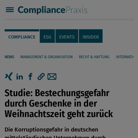
Compliance Praxis
Servicenavigation
Navigation
COMPLIANCE
ESG
EVENTS
INSIDER
NEWS
MANAGEMENT & ORGANISATION
RECHT & HAFTUNG
INTERNATION
Seiteninhalt
Artikel auf Xing teilen
Artikel auf linkedIn teilen
Artikel auf Facebook teilen
Artikellink kopieren
Artikel per Mail teilen
Studie: Bestechungsgefahr
durch Geschenke in der
Weihnachtszeit geht zurück
Die Korruptionsgefahr in deutschen
mittelständischen Unternehmen durch