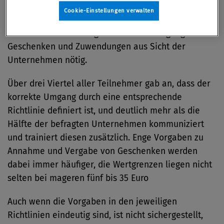
weiter an Bedeutung. Um rechtlichen Konsequenzen
Cookie-Einstellungen verwalten
und Reputationsverlusten aus dem Weg zu gehen,
sind klare interne Vorgaben für den Umgang mit
Geschenken und Zuwendungen aus Sicht der
Unternehmen nötig.
Über drei Viertel aller Teilnehmer gab an, dass der
korrekte Umgang durch eine entsprechende
Richtlinie definiert ist, und deutlich mehr als die
Hälfte der befragten Unternehmen kommuniziert
und trainiert diesen zusätzlich. Enge Vorgaben zu
Annahme und Vergabe von Geschenken werden
dabei immer häufiger, die Wertgrenzen liegen nicht
selten bei mageren fünf bis 35 Euro
Auch wenn die Vorgaben in den jeweiligen
Richtlinien eindeutig sind, ist nicht sichergestellt,