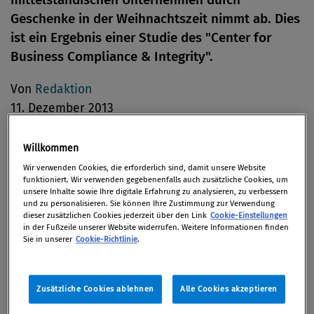
Geschenke in der Weihnachtszeit nimmt ab. Dies
ist ein Ergebnis einer Studie des "Center for
Business Compliance & Integrity".
Von
Redaktion
11. Dezember 2013
Willkommen
Wir verwenden Cookies, die erforderlich sind, damit unsere Website
Sowohl Anzahl als auch der Wert der
funktioniert. Wir verwenden gegebenenfalls auch zusätzliche Cookies, um
unsere Inhalte sowie Ihre digitale Erfahrung zu analysieren, zu verbessern
Weihnachtsgeschenke haben sich in den letzten
und zu personalisieren. Sie können Ihre Zustimmung zur Verwendung
Jahren aufgrund verstärkter Compliance-Aktivitäten
dieser zusätzlichen Cookies jederzeit über den Link
Cookie-Einstellungen
in der Fußzeile unserer Website widerrufen. Weitere Informationen finden
reduziert. Dies ist ein Ergebnis einer Studie des
Sie in unserer
Cookie-Richtlinie
.
Center for Business Compliance & Integrity (CBCI)
zum Thema „Compliance im Mittelstand“.
Zusätzliche Cookies ablehnen
Alle Cookies akzeptieren
Das Thema Compliance gewinnt im Mittelstand