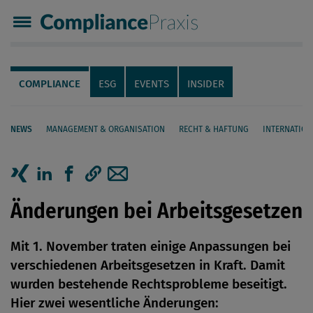
Compliance Praxis
Servicenavigation
Navigation
COMPLIANCE
ESG
EVENTS
INSIDER
NEWS
MANAGEMENT & ORGANISATION
RECHT & HAFTUNG
INTERNATION
Seiteninhalt
Artikel auf Xing teilen
Artikel auf linkedIn teilen
Artikel auf Facebook teilen
Artikellink kopieren
Artikel per Mail teilen
Änderungen bei Arbeitsgesetzen
Mit 1. November traten einige Anpassungen bei
verschiedenen Arbeitsgesetzen in Kraft. Damit
wurden bestehende Rechtsprobleme beseitigt.
Hier zwei wesentliche Änderungen: