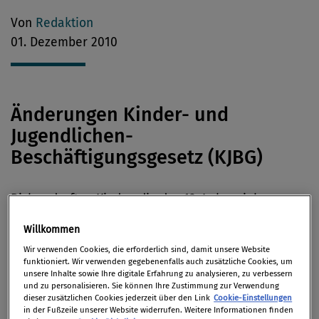
Von
Redaktion
01. Dezember 2010
Änderungen Kinder- und
Jugendlichen-
Beschäftigungsgesetz (KJBG)
Bisher durften Kinder, die das 12. Lebensjahr
vollendet haben, laut KJBG außerhalb der für den
Willkommen
Schulbesuch vorgesehenen Stunden bestimmte,
Wir verwenden Cookies, die erforderlich sind, damit unsere Website
genau umschriebene Arbeiten verrichten. Diese
funktioniert. Wir verwenden gegebenenfalls auch zusätzliche Cookies, um
Altersgrenze wurde nun auf 13 Jahre angehoben.
unsere Inhalte sowie Ihre digitale Erfahrung zu analysieren, zu verbessern
und zu personalisieren. Sie können Ihre Zustimmung zur Verwendung
Durch einen neuen Paragraphen im KJBG werden
dieser zusätzlichen Cookies jederzeit über den Link
Cookie-Einstellungen
in der Fußzeile unserer Website widerrufen. Weitere Informationen finden
nun auch Verstöße von ausländischen Arbeitgebern