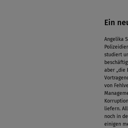
Ein ne
Angelika S
Polizeidie
studiert 
beschäfti
aber „die
Vortragen
von Fehlv
Managemen
Korruption
liefern. A
noch in d
einigen m