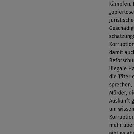
kämpfen. E
„opferlose
juristisch
Geschädigt
schätzungs
Korruptio
damit auc
Beforschu
illegale 
die Täter 
sprechen, 
Mörder, di
Auskunft 
um wissens
Korruption
mehr über
gibt es ab