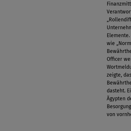
Finanzmitt
Verantwort
„Rollendif
Unternehm
Elemente.
wie „Norme
Bewährthe
Officer we
Wortmeldu
zeigte, da
Bewährthei
dasteht. E
Ägypten de
Besorgung
von vornhe