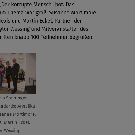
„Der korrupte Mensch“ bot. Das
 am Thema war groß. Susanne Mortimore
exis und Martin Eckel, Partner der
ylor Wessing und Mitveranstalter des
urften knapp 100 Teilnehmer begrüßen.
 Eva Steininger,
andards; Angelika
usanne Mortimore,
s; Martin Eckel,
or Wessing