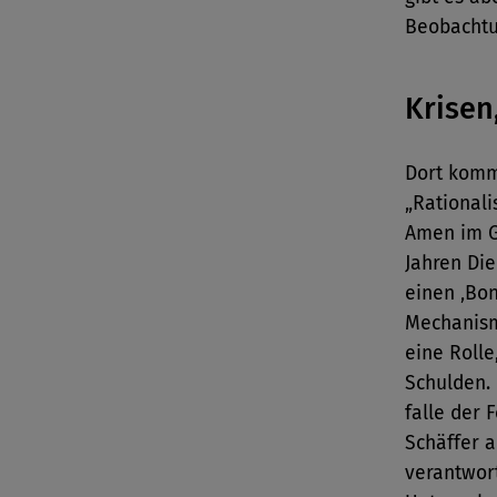
Beobachtu
Krisen
Dort komm
„Rationali
Amen im G
Jahren Di
einen ‚Bon
Mechanism
eine Rolle
Schulden. 
falle der 
Schäffer a
verantwort