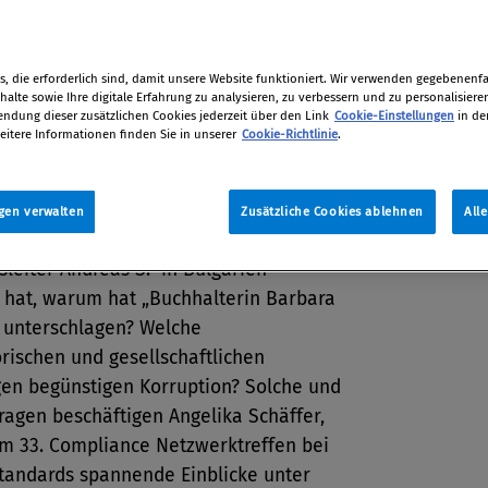
tion
er 2019 / Erschienen in Compliance
019, S. 46
, die erforderlich sind, damit unsere Website funktioniert. Wir verwenden gegebenenfal
alte sowie Ihre digitale Erfahrung zu analysieren, zu verbessern und zu personalisiere
dung dieser zusätzlichen Cookies jederzeit über den Link
Cookie-Einstellungen
in de
eitere Informationen finden Sie in unserer
Cookie-Richtlinie
.
nschen stecken eigentlich hinter den
ie wir in Gerichtsreportagen über Fälle
gen verwalten
Zusätzliche Cookies ablehnen
All
 Collar Crime
lesen? Wie kam es, dass
sleiter Andreas S.“ in Bulgarien
 hat, warum hat „Buchhalterin Barbara
r unterschlagen? Welche
rischen und gesellschaftlichen
en begünstigen Korruption? Solche und
ragen beschäftigen Angelika Schäffer,
em 33. Compliance Netzwerktreffen bei
Standards spannende Einblicke unter