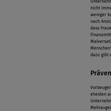
Unternehme
nicht imme
weniger ko
nach Ansic
dass Frau
Finanzmit
Malversati
Menschen“
dazu gibt 
Präven
Vorbeuge
ehesten a
Unternehm
Mehraugen