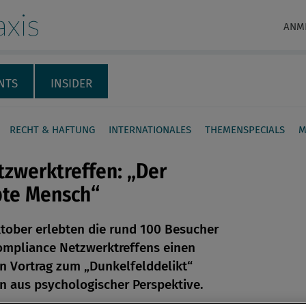
xis
ANM
NTS
INSIDER
RECHT & HAFTUNG
INTERNATIONALES
THEMENSPECIALS
M
tzwerktreffen: „Der
pte Mensch“
tober erlebten die rund 100 Besucher
en
ompliance Netzwerktreffens einen
 Vortrag zum „Dunkelfelddelikt“
len
n aus psychologischer Perspektive.