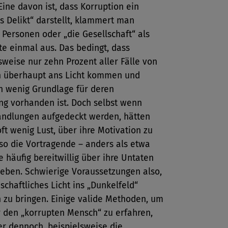
ine davon ist, dass Korruption ein
s Delikt“ darstellt, klammert man
e Personen oder „die Gesellschaft“ als
e einmal aus. Das bedingt, dass
weise nur zehn Prozent aller Fälle von
n überhaupt ans Licht kommen und
h wenig Grundlage für deren
ng vorhanden ist. Doch selbst wenn
Handlungen aufgedeckt werden, hätten
oft wenig Lust, über ihre Motivation zu
so die Vortragende – anders als etwa
e häufig bereitwillig über ihre Untaten
geben. Schwierige Voraussetzungen also,
chaftliches Licht ins „Dunkelfeld“
 zu bringen. Einige valide Methoden, um
 den „korrupten Mensch“ zu erfahren,
er dennoch, beispielsweise die