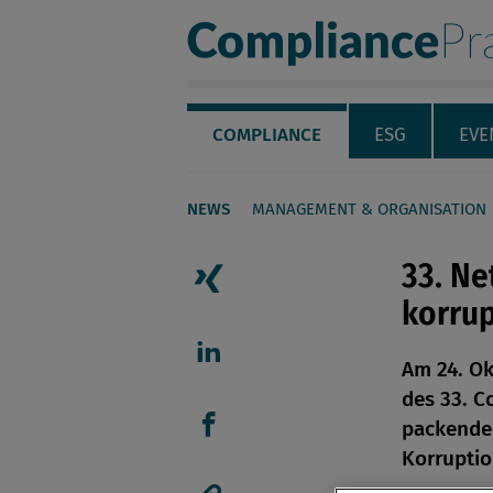
Compliance Pra
Servicenavigation
Navigation
COMPLIANCE
ESG
EVE
NEWS
MANAGEMENT & ORGANISATION
Seiteninhalt
33. Ne
korru
Artikel auf Xing teilen
Am 24. Ok
Artikel auf linkedIn teil
des 33. C
packenden
Artikel auf Facebook tei
Korruptio