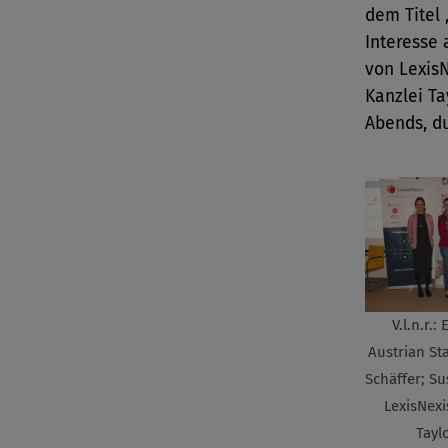
dem Titel 
Interesse
von LexisN
Kanzlei Ta
Abends, d
V.l.n.r.:
Austrian St
Schäffer; S
LexisNexi
Tayl