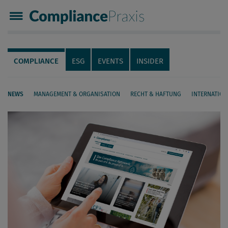
Compliance Praxis
Servicenavigation
Navigation
COMPLIANCE
ESG
EVENTS
INSIDER
NEWS
MANAGEMENT & ORGANISATION
RECHT & HAFTUNG
INTERNATION
Seiteninhalt