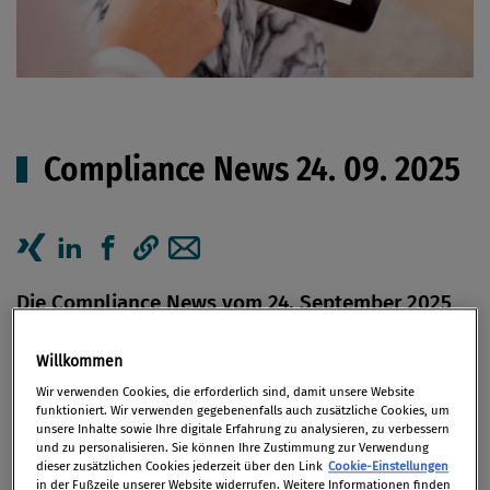
Compliance News 24. 09. 2025
Artikel auf Xing teilen
Artikel auf linkedIn teilen
Artikel auf Facebook teilen
Artikellink kopieren
Artikel per Mail teilen
Die Compliance News vom 24. September 2025
fokussieren sich diese Woche auf die Themen
Cybercrime, EU-Regulierung und ESG: Unter
Willkommen
anderem kam es zu Cyberangriffen auf den
Wir verwenden Cookies, die erforderlich sind, damit unsere Website
funktioniert. Wir verwenden gegebenenfalls auch zusätzliche Cookies, um
Autohersteller Stellantis sowie auf einen
unsere Inhalte sowie Ihre digitale Erfahrung zu analysieren, zu verbessern
wichtigen IT-Dienstleister der europäischen
und zu personalisieren. Sie können Ihre Zustimmung zur Verwendung
dieser zusätzlichen Cookies jederzeit über den Link
Cookie-Einstellungen
Flughäfen, was für Chaos bei der
in der Fußzeile unserer Website widerrufen. Weitere Informationen finden