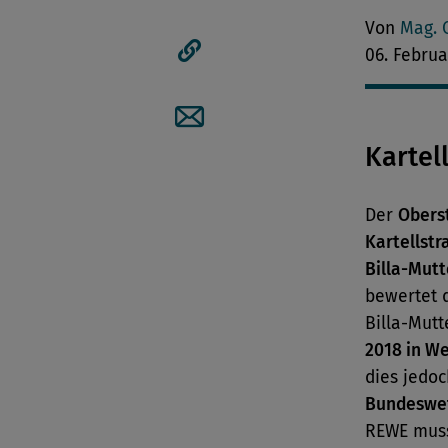
Artikel auf Facebook tei
Von
Mag. 
06. Februa
Artikellink kopieren
Artikel per Mail teilen
Kartel
Der
Obers
Kartellstr
Billa-Mut
bewertet d
Billa-Mut
2018 in W
dies jedo
Bundeswet
REWE muss