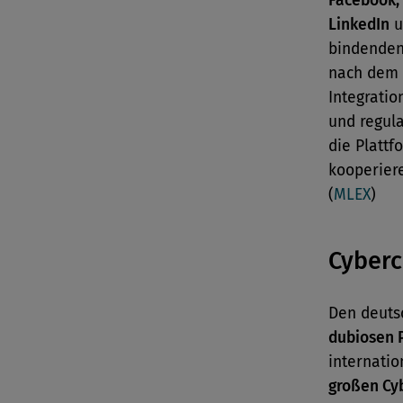
Facebook, 
LinkedIn
u
bindenden
nach dem 1
Integratio
und regul
die Plattf
kooperiere
(
MLEX
)
Cyber
Den deuts
dubiosen 
internati
großen Cy