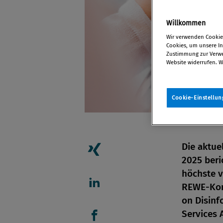
Willkommen
Wir verwenden Cookies
Cookies, um unsere Inh
Zustimmung zur Verwen
Website widerrufen. W
Cookie-Einstellun
Die aktue
2025 beri
Artikel auf Xing teilen
höchste v
REWE-Konz
Artikel auf linkedIn teil
on Disinf
Services A