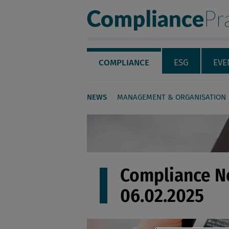
Compliance Pra
Servicenavigation
Navigation
COMPLIANCE
ESG
EVE
NEWS
MANAGEMENT & ORGANISATION
Seiteninhalt
Compliance 
06.02.2025