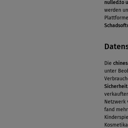
nulled.to 
werden un
Plattform
Schadsoft
Datens
Die
chine
unter Beo
Verbrauch
Sicherhei
verkaufte
Netzwerk 
fand mehr
Kinderspi
Kosmetika