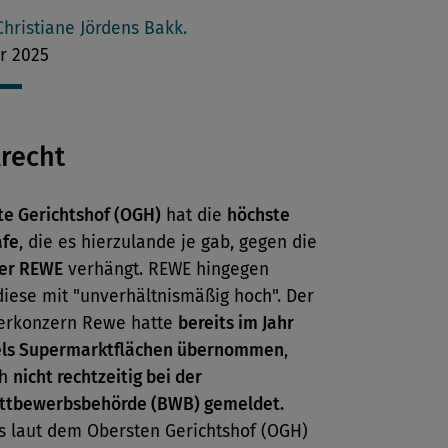
len
Christiane Jördens Bakk.
r 2025
lrecht
te Gerichtshof (OGH)
hat die
höchste
afe
, die es hierzulande je gab, gegen die
ter REWE
verhängt. REWE hingegen
iese mit "unverhältnismäßig hoch". Der
terkonzern Rewe hatte
bereits im Jahr
els Supermarktflächen übernommen
,
ch
nicht rechtzeitig bei der
tbewerbsbehörde (BWB) gemeldet.
 laut dem Obersten Gerichtshof (OGH)