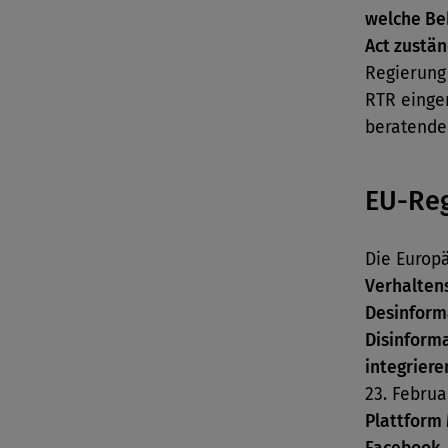
welche Beh
Act zustän
Regierung
RTR einger
beratende 
EU-Re
Die Europ
Verhalten
Desinforma
Disinforma
integriere
23. Februa
Plattform