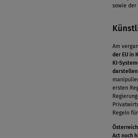
sowie der
Künstl
Am vergan
der EU in 
KI-Systeme
darstellen
manipulier
ersten Re
Regierung
Privatwirt
Regeln fü
Österreich
Act noch h