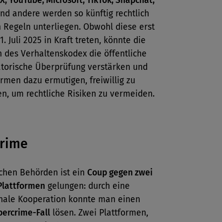
X, YouTube, Microsoft, TikTok, Snapchat,
nd andere werden so künftig rechtlich
 Regeln unterliegen. Obwohl diese erst
. Juli 2025 in Kraft treten, könnte die
n des Verhaltenskodex die öffentliche
atorische Überprüfung verstärken und
ormen dazu ermutigen, freiwillig zu
n, um rechtliche Risiken zu vermeiden.
crime
chen Behörden ist ein
Coup gegen zwei
Plattformen
gelungen: durch eine
onale Kooperation konnte man einen
bercrime-Fall
lösen. Zwei Plattformen,