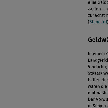
eine Geld
zahlen – u
zunächst n
(
Standard
Geldw
In einem 
Landgeric
Verdächtig
Staatsanwa
hatten die
waren die
mutmaßli
Der Vorwu
in Siegen 