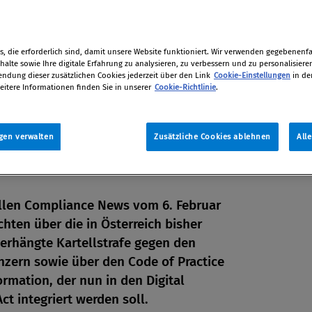
, die erforderlich sind, damit unsere Website funktioniert. Wir verwenden gegebenenfal
alte sowie Ihre digitale Erfahrung zu analysieren, zu verbessern und zu personalisiere
dung dieser zusätzlichen Cookies jederzeit über den Link
Cookie-Einstellungen
in de
eitere Informationen finden Sie in unserer
Cookie-Richtlinie
.
gen verwalten
Zusätzliche Cookies ablehnen
All
llen Compliance News vom 6. Februar
chten über die in Österreich bisher
erhängte Kartellstrafe gegen den
ern sowie über den Code of Practice
en
ormation, der nun in den Digital
ct integriert werden soll.