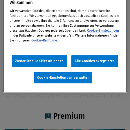
Mag. Christiane Jördens Bakk.
Willkommen
Wir verwenden Cookies, die erforderlich sind, damit unsere Website
funktioniert. Wir verwenden gegebenenfalls auch zusätzliche Cookies, um
unsere Inhalte sowie Ihre digitale Erfahrung zu analysieren, zu verbessern
und zu personalisieren. Sie können Ihre Zustimmung zur Verwendung
dieser zusätzlichen Cookies jederzeit über den Link
Cookie-Einstellungen
Artikel auf Xing teilen
Artikel auf linkedIn teilen
Artikel auf Facebook teilen
Artikellink kopieren
Artikel per Mail teilen
in der Fußzeile unserer Website widerrufen. Weitere Informationen finden
Vita
Sie in unserer
Cookie-Richtlinie
.
Mag. Christiane Jördens, Bakk. hat Publizistik
Zusätzliche Cookies ablehnen
Alle Cookies akzeptieren
und Kommunikationswissenschaft an der Uni
Wien studiert und bereits während ihres
Cookie-Einstellungen verwalten
Studiums begonnen als Redakteurin, Texterin
und Model zu arbeiten. Als Journalistin war sie
vor allem im Bereich Mode und Modewirtschaft
tätig. Sie ist seit Ende 2023 bei LexisNexis als
Content Managerin Compliance tätig und
Premium
befindet sich derzeit in Karenz.