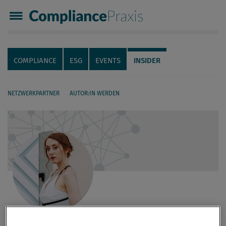
Compliance Praxis
Servicenavigation
Navigation
COMPLIANCE
ESG
EVENTS
INSIDER
NETZWERKPARTNER
AUTOR:IN WERDEN
Seiteninhalt