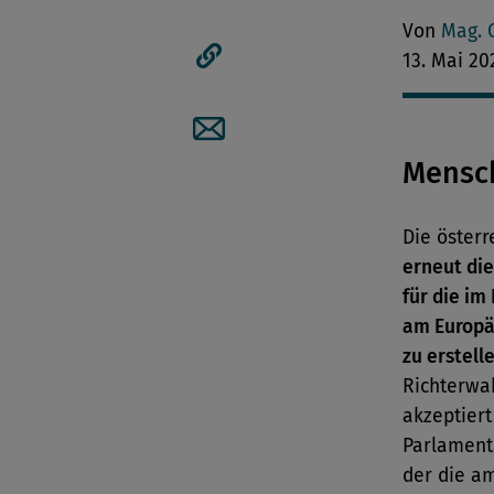
Artikel auf Facebook tei
Von
Mag. 
13. Mai 20
Artikellink kopieren
Artikel per Mail teilen
Mensc
Die öster
erneut die
für die im
am Europä
zu erstell
Richterwah
akzeptiert
Parlament
der die a