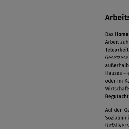
Arbeit
Das
Homeo
Arbeit zuh
Telearbei
Gesetzese
außerhalb
Hauses – e
oder im Ka
Wirtschaft
Begutachtu
Auf den G
Sozialmini
Unfallvers