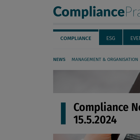
Compliance Pra
Servicenavigation
Navigation
COMPLIANCE
ESG
EVE
NEWS
MANAGEMENT & ORGANISATION
Seiteninhalt
Compliance 
15.5.2024