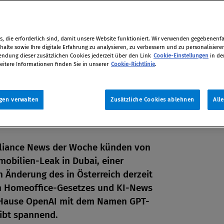
, die erforderlich sind, damit unsere Website funktioniert. Wir verwenden gegebenenfal
alte sowie Ihre digitale Erfahrung zu analysieren, zu verbessern und zu personalisiere
dung dieser zusätzlichen Cookies jederzeit über den Link
Cookie-Einstellungen
in de
eitere Informationen finden Sie in unserer
Cookie-Richtlinie
.
gen verwalten
Zusätzliche Cookies ablehnen
All
liance News der Woche künden von
obilien-Leak in Dubai, einer
 Änderung des in Österreich derzeit
n Homeoffice-Gesetzes und KI-News
en
Hause OpenAI mit dem Namen GPT-
eibt spannend.