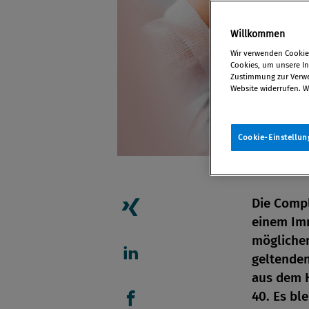
Willkommen
Wir verwenden Cookies
Cookies, um unsere Inh
Zustimmung zur Verwen
Website widerrufen. W
Cookie-Einstellun
Die Comp
einem Imm
Artikel auf Xing teilen
möglichen
geltende
Artikel auf linkedIn teil
aus dem 
40. Es bl