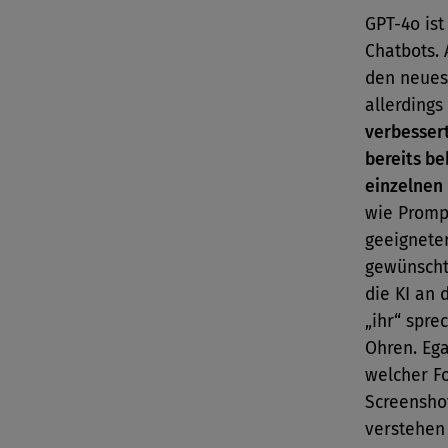
GPT-4o ist
Chatbots. 
den neuest
allerdings
verbessert
bereits b
einzelnen 
wie Prompt
geeignete
gewünscht
die KI an 
„ihr“ spr
Ohren. Ega
welcher Fo
Screenshot
verstehen