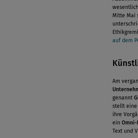
wesentlich
Mitte Mai 
unterschri
Ethikgrem
auf dem Po
Künstl
Am vergan
Unterneh
genannt
G
stellt eine
ihre Vorgä
ein
Omni-
Text und V