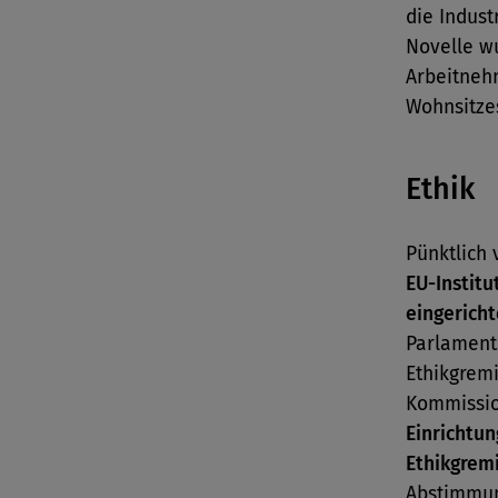
die Indust
Novelle wu
Arbeitneh
Wohnsitzes
Ethik
Pünktlich
EU-Instit
eingericht
Parlament
Ethikgremi
Kommission
Einrichtun
Ethikgrem
Abstimmun