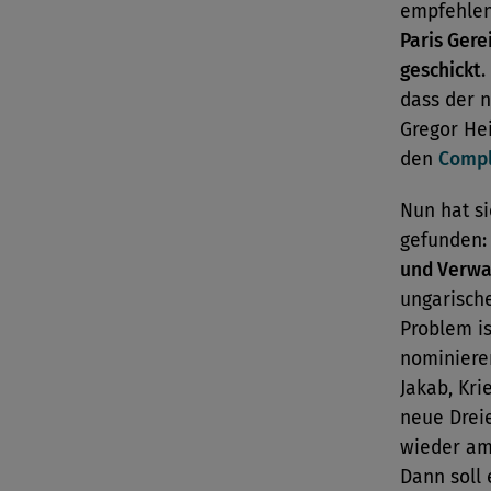
empfehlen
Paris Ger
geschickt
.
dass der n
Gregor Hei
den
Compl
Nun hat si
gefunden
und Verwa
ungarische
Problem is
nominieren
Jakab, Kr
neue Dreie
wieder am 
Dann soll 