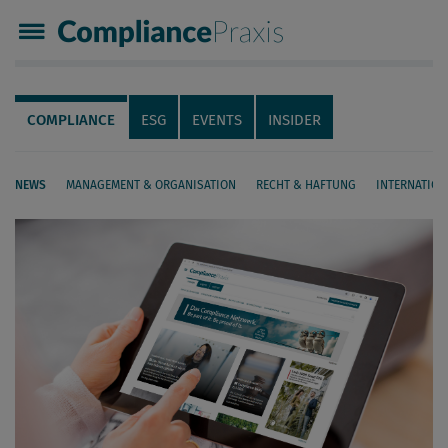
Compliance Praxis
Servicenavigation
Navigation
COMPLIANCE
ESG
EVENTS
INSIDER
NEWS
MANAGEMENT & ORGANISATION
RECHT & HAFTUNG
INTERNATION
Seiteninhalt