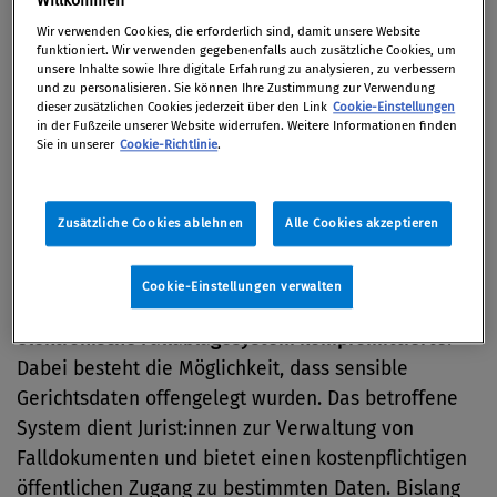
Willkommen
Wir verwenden Cookies, die erforderlich sind, damit unsere Website
Von
Mag. Christiane Jördens Bakk.
funktioniert. Wir verwenden gegebenenfalls auch zusätzliche Cookies, um
14. August 2025
unsere Inhalte sowie Ihre digitale Erfahrung zu analysieren, zu verbessern
und zu personalisieren. Sie können Ihre Zustimmung zur Verwendung
dieser zusätzlichen Cookies jederzeit über den Link
Cookie-Einstellungen
in der Fußzeile unserer Website widerrufen. Weitere Informationen finden
Sie in unserer
Cookie-Richtlinie
.
Cybercrime
Zusätzliche Cookies ablehnen
Alle Cookies akzeptieren
In den
USA
wurde einem
aktuellen Medienbericht
(Politico)
zufolge scheinbar die
Bundesjustiz Ziel
Cookie-Einstellungen verwalten
eines weitreichenden Cyberangriffs
, der das
elektronische Fallablagesystem kompromittierte
.
Dabei besteht die Möglichkeit, dass sensible
Gerichtsdaten offengelegt wurden. Das betroffene
System dient Jurist:innen zur Verwaltung von
Falldokumenten und bietet einen kostenpflichtigen
öffentlichen Zugang zu bestimmten Daten. Bislang