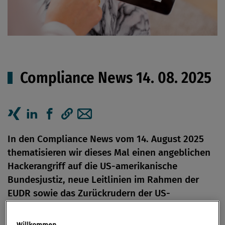
Compliance News 14. 08. 2025
Artikel auf Xing teilen
Artikel auf linkedIn teilen
Artikel auf Facebook teilen
Artikellink kopieren
Artikel per Mail teilen
In den Compliance News vom 14. August 2025
thematisieren wir dieses Mal einen angeblichen
Hackerangriff auf die US-amerikanische
Bundesjustiz, neue Leitlinien im Rahmen der
EUDR sowie das Zurückrudern der US-
Umweltschutzbehörde EPA zum Thema
Emissionsreduktion.