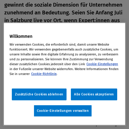
gewinnt die soziale Dimension für Unternehmen
zunehmend an Bedeutung. Seien Sie Anfang Juli
in Salzburg live vor Ort, wenn Expert:innen aus
Wirtschaft, Recht und Compliance über aktuelle
Entwicklungen und wesentliche Aspekte des
Willkommen
„Social“ diskutieren. Organisiert wird die
Wir verwenden Cookies, die erforderlich sind, damit unsere Website
funktioniert. Wir verwenden gegebenenfalls auch zusätzliche Cookies, um
Veranstaltung von unserem Netzwerkpartner
unsere Inhalte sowie Ihre digitale Erfahrung zu analysieren, zu verbessern
Taylor Wessing und der Salzburg AG.
und zu personalisieren. Sie können Ihre Zustimmung zur Verwendung
dieser zusätzlichen Cookies jederzeit über den Link
Cookie-Einstellungen
in der Fußzeile unserer Website widerrufen. Weitere Informationen finden
Von
Redaktion
Sie in unserer
Cookie-Richtlinie
.
30. September 2026 / Wien
Zusätzliche Cookies ablehnen
Alle Cookies akzeptieren
ESG wird häufig mit Umwelt- und Klimathemen in
Cookie-Einstellungen verwalten
Verbindung gebracht. Während Umweltthemen („E“)
zumeist leichter in Zahlen messbar sind, ist das „S“