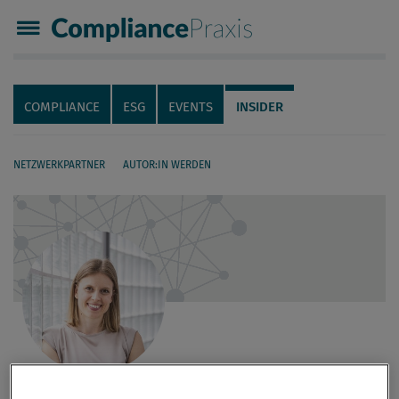
Compliance Praxis
Servicenavigation
Navigation
COMPLIANCE
ESG
EVENTS
INSIDER
NETZWERKPARTNER
AUTOR:IN WERDEN
Seiteninhalt