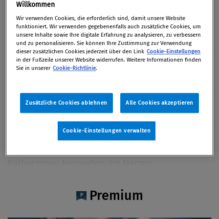
Mag. Marlene Huber BSc.
Willkommen
Wir verwenden Cookies, die erforderlich sind, damit unsere Website
funktioniert. Wir verwenden gegebenenfalls auch zusätzliche Cookies, um
unsere Inhalte sowie Ihre digitale Erfahrung zu analysieren, zu verbessern
und zu personalisieren. Sie können Ihre Zustimmung zur Verwendung
dieser zusätzlichen Cookies jederzeit über den Link
Cookie-Einstellungen
Artikel auf Xing teilen
Artikel auf linkedIn teilen
Artikel auf Facebook teilen
Artikellink kopieren
Artikel per Mail teilen
in der Fußzeile unserer Website widerrufen. Weitere Informationen finden
Vita
Sie in unserer
Cookie-Richtlinie
.
Mag. Marlene Huber BSc. ist als
Zusätzliche Cookies ablehnen
Alle Cookies akzeptieren
Unternehmensjuristin und Compliance-Expertin
tätig. Neben der zielgerichteten
Cookie-Einstellungen verwalten
Implementierung von Compliance Maßnahmen
im Unternehmen liegt ihr der offene Dialog mit
Kolleg:innen besonders am Herzen.
Premium