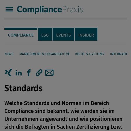
Compliance Praxis
Servicenavigation
Navigation
COMPLIANCE
ESG
EVENTS
INSIDER
NEWS
MANAGEMENT & ORGANISATION
RECHT & HAFTUNG
INTERNATION
Seiteninhalt
Artikel auf Xing teilen
Artikel auf linkedIn teilen
Artikel auf Facebook teilen
Artikellink kopieren
Artikel per Mail teilen
Standards
Welche Standards und Normen im Bereich
Compliance sind bekannt, wie werden sie im
Unternehmen angewandt und wie positionieren
sich die Befragten in Sachen Zertifizierung bzw.