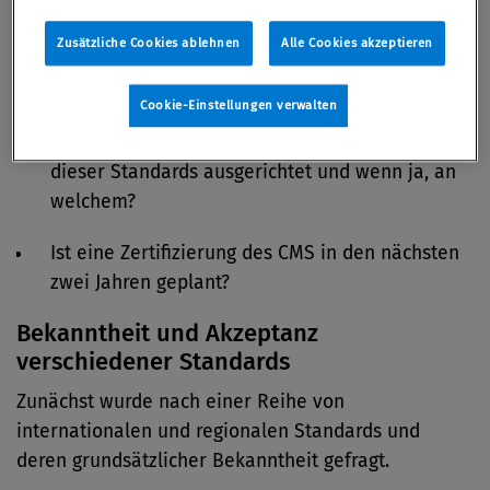
machen zu können. Von den Befragten wollten wir
wissen:
Zusätzliche Cookies ablehnen
Alle Cookies akzeptieren
Welche Standards sind Ihnen bekannt?
Cookie-Einstellungen verwalten
Wird das unternehmensinterne CMS an einem
dieser Standards ausgerichtet und wenn ja, an
welchem?
Ist eine Zertifizierung des CMS in den nächsten
zwei Jahren geplant?
Bekanntheit und Akzeptanz
verschiedener Standards
Zunächst wurde nach einer Reihe von
internationalen und regionalen Standards und
deren grundsätzlicher Bekanntheit gefragt.