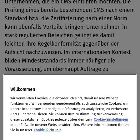
Unternehmen, die ein CMS einführen möchten. Die
Prüfung eines bereits bestehenden CMS nach einem
Standard bzw. die Zertifizierung nach einer Norm
kann ebenfalls Vorteile bringen: Unternehmen in
stark regulierten Bereichen gelingt es damit
leichter, ihre Regelkonformität gegenüber der
Aufsicht nachzuweisen. Im internationalen Kontext
bilden Mindeststandards immer häufiger die
Voraussetzung, um überhaupt Aufträge zu
generieren, und sie erleichtern die Zusammenarbeit
zwischen Auftraggebern und Auftragnehmern durch
Willkommen
effizientere Due Diligence-Prozesse.
Wir verwenden Cookies, die erforderlich sind, damit unsere Website
funktioniert. Wir verwenden gegebenenfalls auch zusätzliche Cookies, um
Im COPS 2021 haben wir uns dafür entschieden, die
unsere Inhalte sowie Ihre digitale Erfahrung zu analysieren, zu verbessern
und zu personalisieren. Sie können Ihre Zustimmung zur Verwendung
Fragen der Studie aus dem Jahr 2018 zu
dieser zusätzlichen Cookies jederzeit über den Link
Cookie-Einstellungen
in der Fußzeile unserer Website widerrufen. Weitere Informationen finden
übernehmen, um so auffällige Entwicklungen auf
Sie in unserer
Cookie-Richtlinie
.
dem Gebiet der Standards und Regelwerke deutlich