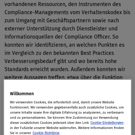
vorhandenen Ressourcen, den Instrumenten des
Compliance-Managements vom Verhaltenskodex bis
zum Umgang mit Geschäftspartnern sowie nach
externer Unterstützung durch Dienstleister und
Informationsquellen der Compliance Officer. So
konnten wir identifizieren, an welchen Punkten es
im Vergleich zu den bekannten Best Practices
Verbesserungsbedarf gibt und wo bereits hohe
Standards erreicht wurden. Außerdem konnten wir
weitere Aussagen treffen, etwa über die Funktion
von Compliance-Programmen, die wichtigsten
Compliance-Risikobereiche oder die Kriterien, nach
Willkommen
denen Unternehmen Berater auswählen. Das
Wir verwenden Cookies, die erforderlich sind, damit unsere Website
funktioniert. Wir verwenden gegebenenfalls auch zusätzliche Cookies, um
Whitepaper „COPS 2018 – Compliance Praxis Survey
unsere Inhalte sowie Ihre digitale Erfahrung zu analysieren, zu verbessern
– Wie compliant ist Österreich?“ kann am
und zu personalisieren. Sie können Ihre Zustimmung zur Verwendung
dieser zusätzlichen Cookies jederzeit über den Link
Cookie-Einstellungen
Compliance Praxis-Portal
www.compliance-praxis.at
in der Fußzeile unserer Website widerrufen. Weitere Informationen finden
Sie in unserer
Cookie-Richtlinie
.
kostenlos heruntergeladen werden.