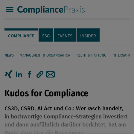
Compliance Praxis
Servicenavigation
Navigation
COMPLIANCE
ESG
EVENTS
INSIDER
NEWS
MANAGEMENT & ORGANISATION
RECHT & HAFTUNG
INTERNATION
Seiteninhalt
Artikel auf Xing teilen
Artikel auf linkedIn teilen
Artikel auf Facebook teilen
Artikellink kopieren
Artikel per Mail teilen
Kudos for Compliance
CS3D, CSRD, AI Act und Co.: Wer rasch handelt,
in hochwertige Compliance-Strategien investiert
und dann ausführlich darüber berichtet, hat am
Markt ganz klar die Nase vorne.