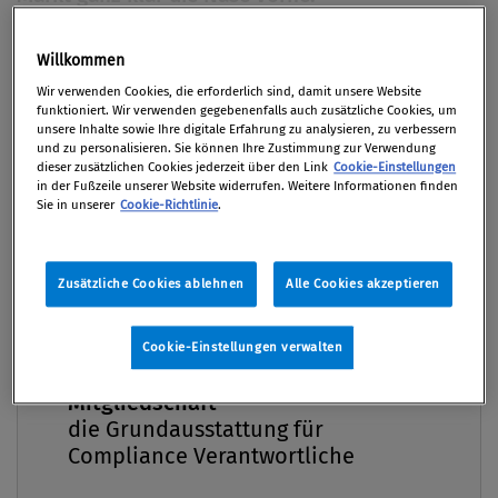
Von
Mag. Christiane Jördens Bakk.
Willkommen
27. Dezember 2023 / Erschienen in Compliance
Premium
Wir verwenden Cookies, die erforderlich sind, damit unsere Website
Praxis 1/2024, S. 30
funktioniert. Wir verwenden gegebenenfalls auch zusätzliche Cookies, um
unsere Inhalte sowie Ihre digitale Erfahrung zu analysieren, zu verbessern
und zu personalisieren. Sie können Ihre Zustimmung zur Verwendung
dieser zusätzlichen Cookies jederzeit über den Link
Cookie-Einstellungen
in der Fußzeile unserer Website widerrufen. Weitere Informationen finden
Sie in unserer
Cookie-Richtlinie
.
Wir alle haben von ihnen gehört, gelesen und wir
alle (ob Compliance Officer:in, Jurist:in oder
Unternehmer:in) müssen uns über kurz oder lang
Zusätzliche Cookies ablehnen
Alle Cookies akzeptieren
mit ihnen auseinandersetzen: Richtlinien, Regeln
und klare Handlungsvorgaben (gemeinhin auf EU-
Cookie-Einstellungen verwalten
Ebene lanciert), die für gute und erfolgreiche
Compliance Praxis Premium
Compliance im Unternehmen und auf dem Markt
Mitgliedschaft -
sorgen sollen. Und von diesen gibt es in letzter Zeit
die Grundausstattung für
Compliance Verantwortliche
nicht gerade wenige: Lieferkettensorgfaltspflicht-
und Nachhaltigkeitsberichterstattungs-Richtlinie