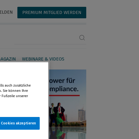
ELDEN
PREMIUM MITGLIED WERDEN
Suchbegriff eingeben
AGAZIN
WEBINARE & VIDEOS
ls auch zusätzliche
n. Sie können Ihre
r Fußzeile unserer
e Cookies akzeptieren