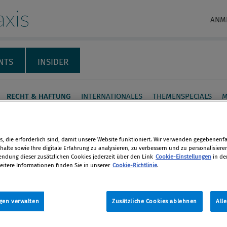
xis
ANM
NTS
INSIDER
RECHT & HAFTUNG
INTERNATIONALES
THEMENSPECIALS
M
rruptionsklausel im
rate Governance Kodex
, die erforderlich sind, damit unsere Website funktioniert. Wir verwenden gegebenenfal
alte sowie Ihre digitale Erfahrung zu analysieren, zu verbessern und zu personalisiere
dung dieser zusätzlichen Cookies jederzeit über den Link
Cookie-Einstellungen
in de
eitere Informationen finden Sie in unserer
Cookie-Richtlinie
.
ssung des Österreichischen Corporate
en
e Kodex spricht mit Regel 18a
das Thema Korruption explizit an. Der
gen verwalten
Zusätzliche Cookies ablehnen
All
len
hat dem Aufsichtsrat demnach einmal
über die Maßnahmen zur