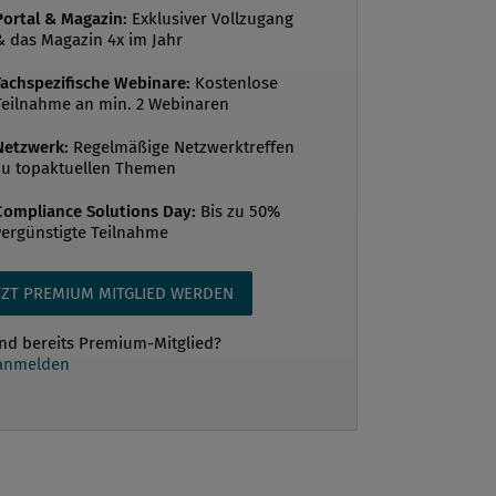
hische Corporate Governance Kodex
Portal & Magazin:
Exklusiver Vollzugang
& das Magazin 4x im Jahr
ne neue Regelung, die möglicherweise
n Unternehmen noch nicht
Fachspezifische Webinare:
Kostenlose
Teilnahme an min. 2 Webinaren
mmen und dementsprechend auch
ht beachtet wird. Der Kodex enthält
Netzwerk:
Regelmäßige Netzwerktreffen
inen ausdrücklichen Hinweis zur
zu topaktuellen Themen
nsbekämpfung. Die entscheidende
Compliance Solutions Day:
Bis zu 50%
utet: „Der Vorstand berichtet dem
vergünstigte Teilnahme
at mindestens einmal jährlich über die
gen zur Bekämpfung von Korruption im
TZT PREMIUM MITGLIED WERDEN
n.“ Überraschend für ei...
ind bereits Premium-Mitglied?
 anmelden