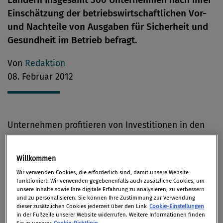
Einschätzung der betriebswirtschaftlichen Vor-
und Nachteile von Ausgaben für Sicherheit und
Gesundheit im Betrieb befragt.
Von
Redaktion
08. Februar 2012
Unternehmen profitieren von Investitionen in den
Arbeitsschutz. Das scheint eine internationale
Studie (siehe Kasten) nun zu belegen, die zu dem
Willkommen
Ergebnis kommt, dass der Erfolg von Investitionen
Wir verwenden Cookies, die erforderlich sind, damit unsere Website
in den Arbeitsschutz sich im Schnitt auf mehr als
funktioniert. Wir verwenden gegebenenfalls auch zusätzliche Cookies, um
unsere Inhalte sowie Ihre digitale Erfahrung zu analysieren, zu verbessern
das Doppelte der investierten Summe beläuft.
und zu personalisieren. Sie können Ihre Zustimmung zur Verwendung
dieser zusätzlichen Cookies jederzeit über den Link
Cookie-Einstellungen
„Die Vorschriften zum Arbeitsschutz und die
in der Fußzeile unserer Website widerrufen. Weitere Informationen finden
Sie in unserer
Cookie-Richtlinie
.