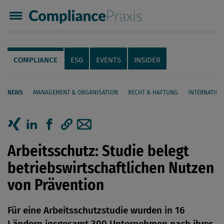
Compliance Praxis
Servicenavigation
Navigation
COMPLIANCE
ESG
EVENTS
INSIDER
NEWS
MANAGEMENT & ORGANISATION
RECHT & HAFTUNG
INTERNATION
Seiteninhalt
Artikel auf Xing teilen
Artikel auf linkedIn teilen
Artikel auf Facebook teilen
Artikellink kopieren
Artikel per Mail teilen
Arbeitsschutz: Studie belegt
betriebswirtschaftlichen Nutzen
von Prävention
Für eine Arbeitsschutzstudie wurden in 16
Ländern insgesamt 300 Unternehmen nach ihrer