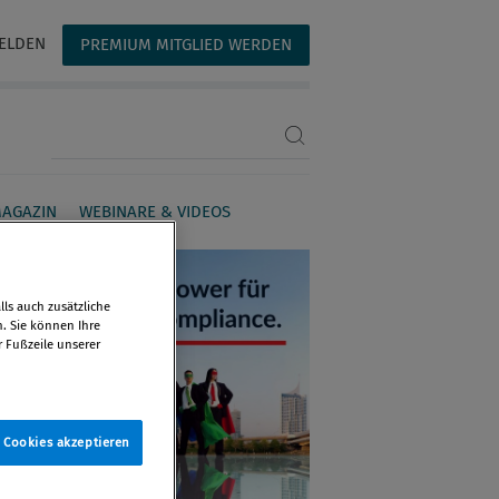
ELDEN
PREMIUM MITGLIED WERDEN
Suchbegriff eingeben
AGAZIN
WEBINARE & VIDEOS
ls auch zusätzliche
n. Sie können Ihre
r Fußzeile unserer
e Cookies akzeptieren