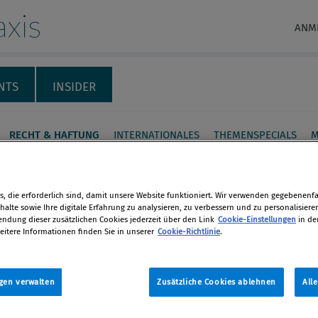
xis
ANM
NTS
INSIDER
RECHT & HAFTUNG
INTERNATIONALES
THEMENSPECIALS
M
echtliche Grenzen des
-Managements
, die erforderlich sind, damit unsere Website funktioniert. Wir verwenden gegebenenfal
alte sowie Ihre digitale Erfahrung zu analysieren, zu verbessern und zu personalisiere
dung dieser zusätzlichen Cookies jederzeit über den Link
Cookie-Einstellungen
in de
eitere Informationen finden Sie in unserer
Cookie-Richtlinie
.
ostenforderungen geht es in der
en
e oft um viel Geld. Damit verbunden
nsicherheit des Auftraggebers, wie er
gen verwalten
Zusätzliche Cookies ablehnen
All
len
solchen Ansprüchen schützen kann,
 seiner Mitarbeiter, welche