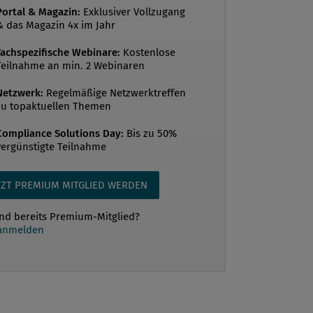
es Unternehmers handelt, den Preis
Portal & Magazin:
Exklusiver Vollzugang
& das Magazin 4x im Jahr
ragsabschluss nachzubessern, zeigt
r Umstand, dass sich die Institute für
Fachspezifische Webinare:
Kostenlose
Teilnahme an min. 2 Webinaren
bswirtschaftslehre und Bauwirtschaft
ischen Universitäten dieses Themas
Netzwerk:
Regelmäßige Netzwerktreffen
und auch die ÖNORM B 2110 als
zu topaktuellen Themen
Compliance Solutions Day:
Bis zu 50%
vergünstigte Teilnahme
TZT PREMIUM MITGLIED WERDEN
ind bereits Premium-Mitglied?
 anmelden