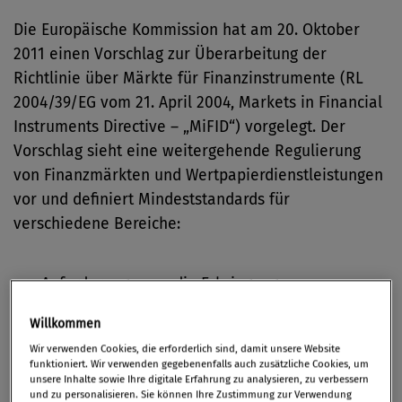
Die Europäische Kommission hat am 20. Oktober
2011 einen Vorschlag zur Überarbeitung der
Richtlinie über Märkte für Finanzinstrumente (RL
2004/39/EG vom 21. April 2004, Markets in Financial
Instruments Directive – „MiFID“) vorgelegt. Der
Vorschlag sieht eine weitergehende Regulierung
von Finanzmärkten und Wertpapierdienstleistungen
vor und definiert Mindeststandards für
verschiedene Bereiche:
Anforderungen an die Erbringung von
Wertpapierdienstleistungen,
Willkommen
Wir verwenden Cookies, die erforderlich sind, damit unsere Website
funktioniert. Wir verwenden gegebenenfalls auch zusätzliche Cookies, um
Anforderungen an die Organisation und
unsere Inhalte sowie Ihre digitale Erfahrung zu analysieren, zu verbessern
Wohlverhaltensregeln von
und zu personalisieren. Sie können Ihre Zustimmung zur Verwendung