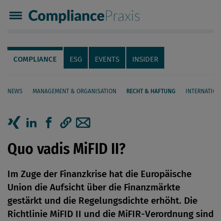
Compliance Praxis
Servicenavigation
Navigation
COMPLIANCE
ESG
EVENTS
INSIDER
NEWS
MANAGEMENT & ORGANISATION
RECHT & HAFTUNG
INTERNATION
Seiteninhalt
Artikel auf Xing teilen
Artikel auf linkedIn teilen
Artikel auf Facebook teilen
Artikellink kopieren
Artikel per Mail teilen
Quo vadis MiFID II?
Im Zuge der Finanzkrise hat die Europäische
Union die Aufsicht über die Finanzmärkte
gestärkt und die Regelungsdichte erhöht. Die
Richtlinie MiFID II und die MiFIR-Verordnung sind