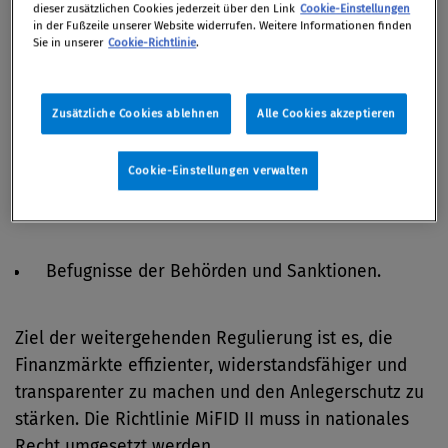
dieser zusätzlichen Cookies jederzeit über den Link
Cookie-Einstellungen
Wertpapierunternehmen,
in der Fußzeile unserer Website widerrufen. Weitere Informationen finden
Sie in unserer
Cookie-Richtlinie
.
Organisatorische Anforderungen an
Handelsplätze,
Zusätzliche Cookies ablehnen
Alle Cookies akzeptieren
Cookie-Einstellungen verwalten
Zulassung und Pflichten der Erbringer von
Datendiensten,
Befugnisse der Behörden und Sanktionen.
Ziel der weitergehenden Regulierung ist es, die
Finanzmärkte effizienter, widerstandsfähiger und
transparenter zu machen und den Anlegerschutz zu
stärken. Die Richtlinie MiFID II muss in nationales
Recht umgesetzt werden.