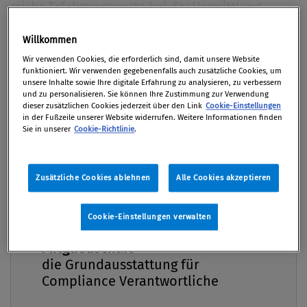
reiche Erfahrungswerte bei der Vermittlung
neuer Regelwerke an die Belegschaft. Der
Willkommen
folgende Artikel behandelt die Umsetzung der
Premium
Gesetzeswerke „WAG 2007“ und „MIFID“ aus
Wir verwenden Cookies, die erforderlich sind, damit unsere Website
funktioniert. Wir verwenden gegebenenfalls auch zusätzliche Cookies, um
Compliance-Sicht als Lernbeispiel für einen
unsere Inhalte sowie Ihre digitale Erfahrung zu analysieren, zu verbessern
und zu personalisieren. Sie können Ihre Zustimmung zur Verwendung
erfolgreichen Change-Prozess im Unternehmen.
dieser zusätzlichen Cookies jederzeit über den Link
Cookie-Einstellungen
Mit nützlichen Hinweisen auf häufige Fallstricke
in der Fußzeile unserer Website widerrufen. Weitere Informationen finden
Sie in unserer
Cookie-Richtlinie
.
in Compliance-Schulungen und wie man diese
vermeidet.
Zusätzliche Cookies ablehnen
Alle Cookies akzeptieren
Von
Elfriede Jirges
01. September 2011 / Erschienen in Compliance
Cookie-Einstellungen verwalten
Praxis 3/2011, S. 21
Compliance Praxis Premium
Mitgliedschaft -
die Grundausstattung für
Compliance Verantwortliche
Das Jahr 2007 stellte Österreichs Bankenwelt auf