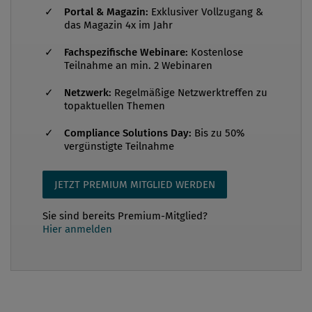
den Kopf. Erinnern wir uns, wie das neue WAG
Portal & Magazin:
Exklusiver Vollzugang &
(Wertpapieraufsichtsgesetz 2007) und MIFID
das Magazin 4x im Jahr
(Markets in Financial Instruments Directive =
Fachspezifische Webinare:
Kostenlose
Richtlinie über Märkte für Finanzinstrumente)
Teilnahme an min. 2 Webinaren
bewältigt wurden. Obwohl von langer Hand geplant,
Netzwerk:
Regelmäßige Netzwerktreffen zu
trafen das neue Wertpapieraufsichtsgesetz und die
topaktuellen Themen
Implementierung der MIFID die österreichischen
Banken hart. Wie konnten die neuen gesetzlichen
Compliance Solutions Day:
Bis zu 50%
vergünstigte Teilnahme
Rahmenbedingungen im deduktiven Ansatz in
Handbücher, Policies, Dienstanw...
JETZT PREMIUM MITGLIED WERDEN
Sie sind bereits Premium-Mitglied?
Hier anmelden