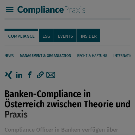
Compliance Praxis
Servicenavigation
Navigation
COMPLIANCE
ESG
EVENTS
INSIDER
NEWS
MANAGEMENT & ORGANISATION
RECHT & HAFTUNG
INTERNATION
Seiteninhalt
Artikel auf Xing teilen
Artikel auf linkedIn teilen
Artikel auf Facebook teilen
Artikellink kopieren
Artikel per Mail teilen
Banken-Compliance in
Österreich zwischen Theorie und
Praxis
Compliance Officer in Banken verfügen über