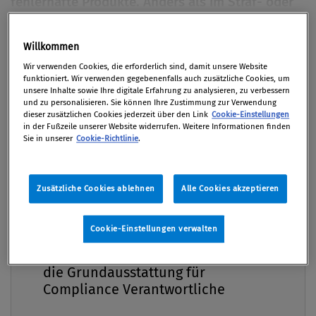
fehlerhafte Produkte. Anders als im Straf- oder
Verwaltungsrechtsbereich kann hierbei im
Schadensfall die Haftung des Unternehmens
Willkommen
Premium
mittels Compliance-Maßnahmen nicht
Wir verwenden Cookies, die erforderlich sind, damit unsere Website
verhindert werden. Für die Folgen eines einmal in
funktioniert. Wir verwenden gegebenenfalls auch zusätzliche Cookies, um
unsere Inhalte sowie Ihre digitale Erfahrung zu analysieren, zu verbessern
Verkehr gesetzten fehlerhaften Produkts muss
und zu personalisieren. Sie können Ihre Zustimmung zur Verwendung
eingestanden werden, gleichgültig welcher Grad
dieser zusätzlichen Cookies jederzeit über den Link
Cookie-Einstellungen
in der Fußzeile unserer Website widerrufen. Weitere Informationen finden
an Sorgfalt bei den entsprechenden Kontroll-
Sie in unserer
Cookie-Richtlinie
.
und Prüfmaßnahmen (zB Qualitätskontrolle)
angelegt wurde. Gerade aber deshalb ist
Zusätzliche Cookies ablehnen
Alle Cookies akzeptieren
besonderer Wert auf ein angemessenes
Qualitätssicherungssystem zu legen, gilt es doch
neben der Produkthaftung auch weitere
Cookie-Einstellungen verwalten
Compliance Praxis Premium
Haftungsrisiken wie beispielsweise
Mitgliedschaft -
Reputationsschäden oder Rückrufaktionen zu
die Grundausstattung für
verhindern.
Compliance Verantwortliche