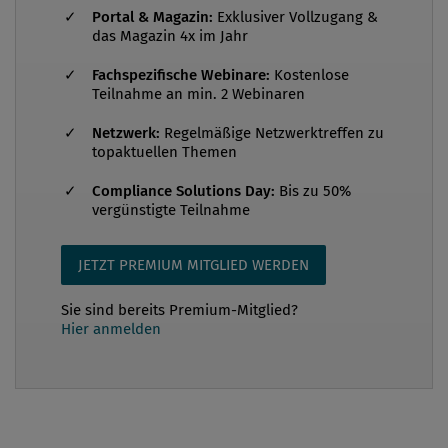
Von
Dr. Daniel Larcher
Portal & Magazin:
Exklusiver Vollzugang &
05. September 2013 / Erschienen in Compliance
das Magazin 4x im Jahr
Praxis 3/2013, S. 32
Fachspezifische Webinare:
Kostenlose
Teilnahme an min. 2 Webinaren
Netzwerk:
Regelmäßige Netzwerktreffen zu
topaktuellen Themen
Dieser Beitrag stellt die Grundlagen des
österreichischen Produkthaftungsrechts und dessen
Compliance Solutions Day:
Bis zu 50%
vergünstigte Teilnahme
internationale Bezüge dar. Er berücksichtigt dabei
die aktuellste Rechtsprechung. Was ist
Produkthaftung? In Österreich ist die Produkthaftung
JETZT PREMIUM MITGLIED WERDEN
im Produkthaftungsgesetz 1 („PHG“) geregelt.
Sie sind bereits Premium-Mitglied?
Produkthaftung ist das von einem Verschulden
Hier anmelden
unabhängige Einstehen-Müssen des Herstellers
eines fehlerhaften Produkts, wenn dadurch ein
Mensch verletzt oder getötet oder durch das
fehlerhafte Produkt eine andere Sache ...