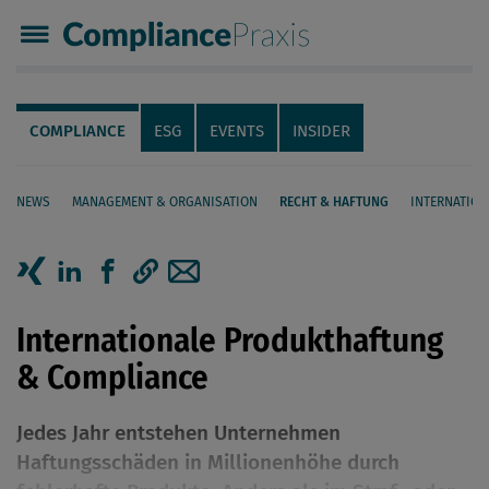
Compliance Praxis
Servicenavigation
Navigation
COMPLIANCE
ESG
EVENTS
INSIDER
NEWS
MANAGEMENT & ORGANISATION
RECHT & HAFTUNG
INTERNATION
Seiteninhalt
Artikel auf Xing teilen
Artikel auf linkedIn teilen
Artikel auf Facebook teilen
Artikellink kopieren
Artikel per Mail teilen
Internationale Produkthaftung
& Compliance
Jedes Jahr entstehen Unternehmen
Haftungsschäden in Millionenhöhe durch