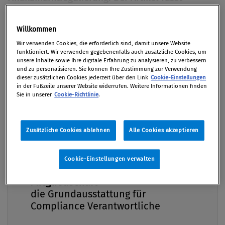
zusammen, was diese Unternehmen nun tun
müssen, um die Anforderungen der Verordnung
Willkommen
Premium
zu erfüllen. Die Verpflichtungen beginnen mit
Wir verwenden Cookies, die erforderlich sind, damit unsere Website
der Prüfung, ob überhaupt Derivate zum Einsatz
funktioniert. Wir verwenden gegebenenfalls auch zusätzliche Cookies, um
unsere Inhalte sowie Ihre digitale Erfahrung zu analysieren, zu verbessern
kommen und reichen bis hin zu teilweise
und zu personalisieren. Sie können Ihre Zustimmung zur Verwendung
aufwändigen Maßnahmen, um den
dieser zusätzlichen Cookies jederzeit über den Link
Cookie-Einstellungen
in der Fußzeile unserer Website widerrufen. Weitere Informationen finden
Meldepflichten gerecht zu werden.
Sie in unserer
Cookie-Richtlinie
.
Von
Loredana Bucur
02. Dezember 2013 / Erschienen in Compliance
Zusätzliche Cookies ablehnen
Alle Cookies akzeptieren
Praxis 4/2013, S. 36
Cookie-Einstellungen verwalten
Compliance Praxis Premium
Mitgliedschaft -
Mit der EMIR-Verordnung,1 die am 16. August 2012 in
die Grundausstattung für
Compliance Verantwortliche
Kraft getreten ist, sind erstmals auch Unternehmen
außerhalb des Finanzsektors von der