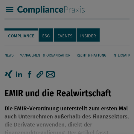
Compliance Praxis
Servicenavigation
Navigation
COMPLIANCE
ESG
EVENTS
INSIDER
NEWS
MANAGEMENT & ORGANISATION
RECHT & HAFTUNG
INTERNATION
Seiteninhalt
Artikel auf Xing teilen
Artikel auf linkedIn teilen
Artikel auf Facebook teilen
Artikellink kopieren
Artikel per Mail teilen
EMIR und die Realwirtschaft
Die EMIR-Verordnung unterstellt zum ersten Mal
auch Unternehmen außerhalb des Finanzsektors,
die Derivate verwenden, direkt der
Finanzmarktregulierung. Der Artikel fasst