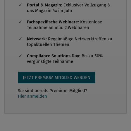
Finanzmarktregulierung direkt betroffen. Im
Portal & Magazin:
Exklusiver Vollzugang &
das Magazin 4x im Jahr
Folgenden werden die wesentlichen Verpflichtungen
für Unternehmen der Realwirtschaft dargestellt. Als
Fachspezifische Webinare:
Kostenlose
Teilnahme an min. 2 Webinaren
Unternehmen der Realwirtschaft qualifizieren unter
der EMIR-VO sogenannte nichtfinanzielle
Netzwerk:
Regelmäßige Netzwerktreffen zu
Gegenparteien (Non-Financial Counterparties –
topaktuellen Themen
NFCs). Das sind Unternehmen, die in der
Compliance Solutions Day:
Bis zu 50%
Europäischen Union niedergelassen s...
vergünstigte Teilnahme
JETZT PREMIUM MITGLIED WERDEN
Sie sind bereits Premium-Mitglied?
Hier anmelden