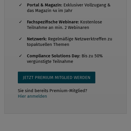
Neuerungen mit sich. Folgende Kerninhalte bringen
Portal & Magazin:
Exklusiver Vollzugang &
die neuen Regelungen mit sich: • Verringerung des
das Magazin 4x im Jahr
Schwellenwertes beim Handel mit leicht
Fachspezifische Webinare:
Kostenlose
verwertbaren Gütern • Aufzeichnungen über den
Teilnahme an min. 2 Webinaren
wirtschaftlichen Eigentümer • Einbeziehung
Netzwerk:
Regelmäßige Netzwerktreffen zu
inländischer PEPs zu den erhöhten
topaktuellen Themen
Sorgfaltspflichten • Ausweitung de...
Compliance Solutions Day:
Bis zu 50%
vergünstigte Teilnahme
JETZT PREMIUM MITGLIED WERDEN
Sie sind bereits Premium-Mitglied?
Hier anmelden