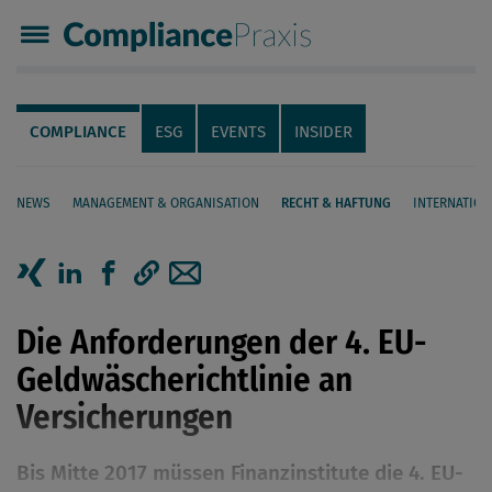
Compliance Praxis
Servicenavigation
Navigation
COMPLIANCE
ESG
EVENTS
INSIDER
NEWS
MANAGEMENT & ORGANISATION
RECHT & HAFTUNG
INTERNATION
Seiteninhalt
Artikel auf Xing teilen
Artikel auf linkedIn teilen
Artikel auf Facebook teilen
Artikellink kopieren
Artikel per Mail teilen
Die Anforderungen der 4. EU-
Geldwäscherichtlinie an
Versicherungen
Bis Mitte 2017 müssen Finanzinstitute die 4. EU-