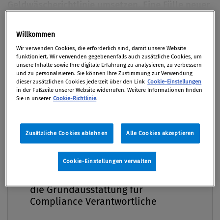
Geldwäscherichtlinie umsetzen. Eine Fülle neuer
Prüf- und Dokumentationspflichten kommt auf
die Verpflichteten zu. Viele Fragen sind noch
Premium
Willkommen
offen. Der vorliegende Aufsatz beschreibt und
Wir verwenden Cookies, die erforderlich sind, damit unsere Website
analysiert die neuen Spielregeln – mit
funktioniert. Wir verwenden gegebenenfalls auch zusätzliche Cookies, um
unsere Inhalte sowie Ihre digitale Erfahrung zu analysieren, zu verbessern
besonderem Fokus auf Versicherungen.
und zu personalisieren. Sie können Ihre Zustimmung zur Verwendung
dieser zusätzlichen Cookies jederzeit über den Link
Cookie-Einstellungen
in der Fußzeile unserer Website widerrufen. Weitere Informationen finden
Von Mag. Ulrike Pruckner-Herran
Sie in unserer
Cookie-Richtlinie
.
01. März 2016 / Erschienen in Compliance Praxis
1/2016, S. 24
Zusätzliche Cookies ablehnen
Alle Cookies akzeptieren
Cookie-Einstellungen verwalten
Compliance Praxis Premium
Einleitung Die 4. EU-Geldwäscherichtlinie (EU-GWRL)
Mitgliedschaft -
ist am 25. 6. 2015 in Kraft getreten und muss bis 26.
die Grundausstattung für
6. 2017 in nationales Recht umgesetzt werden. Sie
Compliance Verantwortliche
bringt auch für den Finanzsektor wesentliche