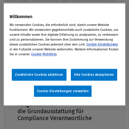
WikiLeaks, Open Data, der Öffnung von Staat
und Verwaltung (Open Government), Beteiligung
(Participation) und Zusammenarbeit
Willkommen
Premium
(Collaboration) die Rede ist, dann ist der Begriff
Wir verwenden Cookies, die erforderlich sind, damit unsere Website
funktioniert. Wir verwenden gegebenenfalls auch zusätzliche Cookies, um
Transparenz zur Stelle. Doch was steckt hinter
unsere Inhalte sowie Ihre digitale Erfahrung zu analysieren, zu verbessern
dem Terminus? Eine Analyse.
und zu personalisieren. Sie können Ihre Zustimmung zur Verwendung
dieser zusätzlichen Cookies jederzeit über den Link
Cookie-Einstellungen
in der Fußzeile unserer Website widerrufen. Weitere Informationen finden
Sie in unserer
Cookie-Richtlinie
.
31. Mai 2011 / Erschienen in Compliance Praxis
2/2011, S. 34
Zusätzliche Cookies ablehnen
Alle Cookies akzeptieren
Cookie-Einstellungen verwalten
Die Politik ist aktuell intensiv mit diesem Thema
Compliance Praxis Premium
Mitgliedschaft -
befasst: Gesetzesbezeichnungen
die Grundausstattung für
(Transparenzdatenbank, Preistransparenz,
Compliance Verantwortliche
Transparenz von Medienkooperationen, etc) und
Parlamentskorrespondenz zB zu „Mandatare gegen