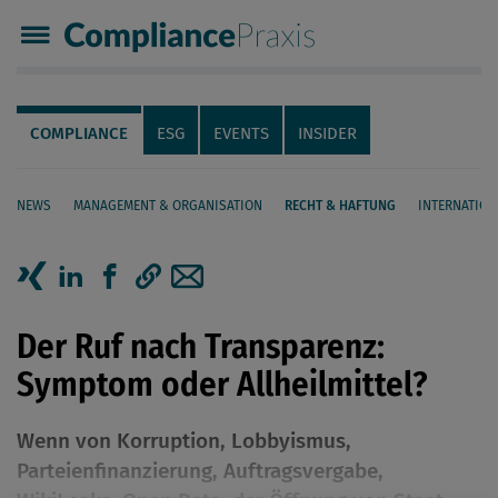
Compliance Praxis
Servicenavigation
Navigation
COMPLIANCE
ESG
EVENTS
INSIDER
NEWS
MANAGEMENT & ORGANISATION
RECHT & HAFTUNG
INTERNATION
Seiteninhalt
Artikel auf Xing teilen
Artikel auf linkedIn teilen
Artikel auf Facebook teilen
Artikellink kopieren
Artikel per Mail teilen
Der Ruf nach Transparenz:
Symptom oder Allheilmittel?
Wenn von Korruption, Lobbyismus,
Parteienfinanzierung, Auftragsvergabe,