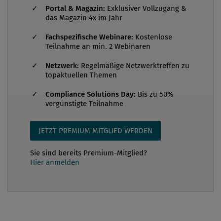
Portal & Magazin:
Exklusiver Vollzugang &
Korruption und für Transparenz in der Politik“ (ua PK
das Magazin 4x im Jahr
Nr. 318 v. 31. März 2011) sollen „Bewusstheit“
Fachspezifische Webinare:
Kostenlose
signalisieren: „Die heutige Sitzung des Nationalrats
Teilnahme an min. 2 Webinaren
stand ganz im Zeichen der Diskussion über
Korruptionsbekämpfung, die Offenlegung von
Netzwerk:
Regelmäßige Netzwerktreffen zu
topaktuellen Themen
Vermögen und Einkommen der PolitikerInnen s...
Compliance Solutions Day:
Bis zu 50%
vergünstigte Teilnahme
JETZT PREMIUM MITGLIED WERDEN
Sie sind bereits Premium-Mitglied?
Hier anmelden