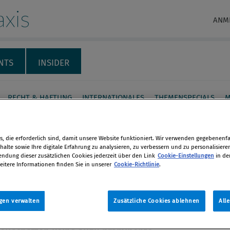
xis
ANM
NTS
INSIDER
RECHT & HAFTUNG
INTERNATIONALES
THEMENSPECIALS
M
: Compliance in den
, die erforderlich sind, damit unsere Website funktioniert. Wir verwenden gegebenenfal
ftsberichten
alte sowie Ihre digitale Erfahrung zu analysieren, zu verbessern und zu personalisiere
dung dieser zusätzlichen Cookies jederzeit über den Link
Cookie-Einstellungen
in de
eichischer AGs
eitere Informationen finden Sie in unserer
Cookie-Richtlinie
.
en
tellung der Compliance-Maßnahmen
gen verwalten
Zusätzliche Cookies ablehnen
All
den Geschäftsberichten
len
ierter österreichischer