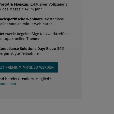
Portal & Magazin:
Exklusiver Vollzugang
ften der jeweils aktuelle
& das Magazin 4x im Jahr
ericht (entweder für das Geschäftsjahr
Fachspezifische Webinare:
Kostenlose
für 2014/2015) bestellt. 32
Teilnahme an min. 2 Webinaren
aften haben den Geschäftsbericht dann
chlich geschickt1. Bei der Auswahl der
Netzwerk:
Regelmäßige Netzwerktreffen
zu topaktuellen Themen
ften wurden...
Compliance Solutions Day:
Bis zu 50%
vergünstigte Teilnahme
TZT PREMIUM MITGLIED WERDEN
ind bereits Premium-Mitglied?
 anmelden