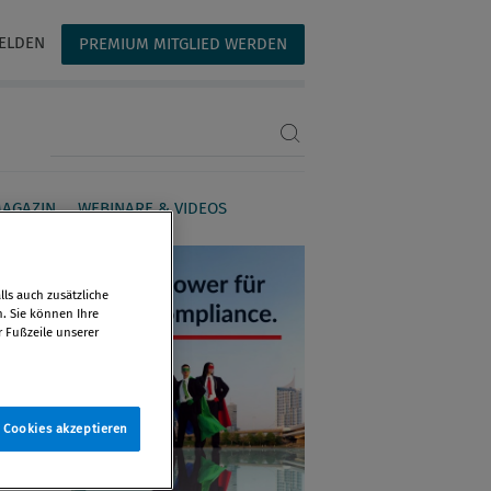
ELDEN
PREMIUM MITGLIED WERDEN
Suchbegriff eingeben
AGAZIN
WEBINARE & VIDEOS
ls auch zusätzliche
n. Sie können Ihre
r Fußzeile unserer
e Cookies akzeptieren