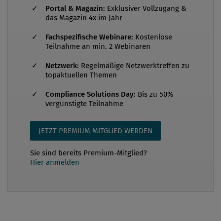
„Die Welt“ Folgendes zu lesen: „Commerzbank zahlt
Portal & Magazin:
Exklusiver Vollzugang &
Milliardenstrafe an US-Behörden – Die
das Magazin 4x im Jahr
Commerzbank muss wegen des Streits mit den US-
Fachspezifische Webinare:
Kostenlose
Behörden über Sanktionsverstöße und Geldwäsche-
Teilnahme an min. 2 Webinaren
Vorwürfe tief in die Tasche greifen. Im Rahmen
Netzwerk:
Regelmäßige Netzwerktreffen zu
eines Vergleichs zahlt die Bank 1,45 Milliarden
topaktuellen Themen
Dollar.“ (Ausgabe vom 12. März 2015) Erst kürzlich
haben US-Behörden der französischen Großbank
Compliance Solutions Day:
Bis zu 50%
vergünstigte Teilnahme
BNP Paribas wegen Geschäften mit Iran, Kuba und
dem Sudan eine Rekordstrafe in...
JETZT PREMIUM MITGLIED WERDEN
Sie sind bereits Premium-Mitglied?
Hier anmelden