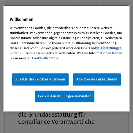
wirtschaftlichen Mittel, mit denen der Westen
Druck auf missliebige Regime ausübt, einem
ständigen Wandel unterworfen. Unternehmen
Willkommen
Premium
haben mit diesen Entwicklungen Schritt zu
Wir verwenden Cookies, die erforderlich sind, damit unsere Website
funktioniert. Wir verwenden gegebenenfalls auch zusätzliche Cookies, um
halten und geltende Handelsbeschränkungen
unsere Inhalte sowie Ihre digitale Erfahrung zu analysieren, zu verbessern
einzuhalten. Ansonsten drohen saftige Strafen.
und zu personalisieren. Sie können Ihre Zustimmung zur Verwendung
dieser zusätzlichen Cookies jederzeit über den Link
Cookie-Einstellungen
Die Umsetzung der Bestimmungen stellt die
in der Fußzeile unserer Website widerrufen. Weitere Informationen finden
Compliance-Organisation vor
Sie in unserer
Cookie-Richtlinie
.
Herausforderungen.
Zusätzliche Cookies ablehnen
Alle Cookies akzeptieren
Von
Christian Brockhausen MBA
01. Juni 2015 / Erschienen in Compliance Praxis
2/2015, S. 26
Cookie-Einstellungen verwalten
Compliance Praxis Premium
Mitgliedschaft -
die Grundausstattung für
Compliance Verantwortliche
Im März 2015 war in der deutschen Tageszeitung