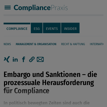
Compliance Praxis
Servicenavigation
Navigation
COMPLIANCE
ESG
EVENTS
INSIDER
NEWS
MANAGEMENT & ORGANISATION
RECHT & HAFTUNG
INTERNATION
Seiteninhalt
Artikel auf Xing teilen
Artikel auf linkedIn teilen
Artikel auf Facebook teilen
Artikellink kopieren
Artikel per Mail teilen
Embargo und Sanktionen – die
prozessuale Herausforderung
für Compliance
In politisch bewegten Zeiten sind auch die