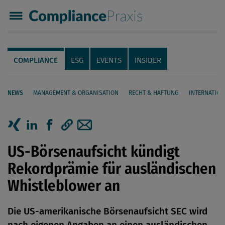
Compliance Praxis
Servicenavigation
Navigation
COMPLIANCE
ESG
EVENTS
INSIDER
NEWS
MANAGEMENT & ORGANISATION
RECHT & HAFTUNG
INTERNATION
Seiteninhalt
Artikel auf Xing teilen
Artikel auf linkedIn teilen
Artikel auf Facebook teilen
Artikellink kopieren
Artikel per Mail teilen
US-Börsenaufsicht kündigt
Rekordprämie für ausländischen
Whistleblower an
Die US-amerikanische Börsenaufsicht SEC wird
nach eigenen Angaben an einen ausländischen