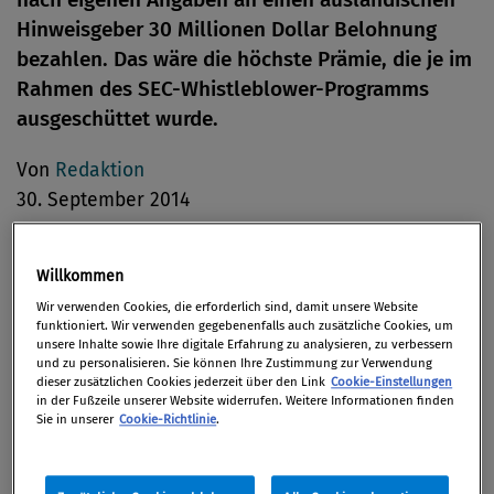
Hinweisgeber 30 Millionen Dollar Belohnung
bezahlen. Das wäre die höchste Prämie, die je im
Rahmen des SEC-Whistleblower-Programms
ausgeschüttet wurde.
Von
Redaktion
30. September 2014
Willkommen
Die US-Börsenaufsichtsbehörde SEC (Securities and
Wir verwenden Cookies, die erforderlich sind, damit unsere Website
funktioniert. Wir verwenden gegebenenfalls auch zusätzliche Cookies, um
Exchange Commission) hat am 22. September 2014
unsere Inhalte sowie Ihre digitale Erfahrung zu analysieren, zu verbessern
und zu personalisieren. Sie können Ihre Zustimmung zur Verwendung
angekündigt, dass demnächst eine Prämie von mehr
dieser zusätzlichen Cookies jederzeit über den Link
Cookie-Einstellungen
als 30 Mio. US-Dollar (23,6 Mio. Euro) an einen
in der Fußzeile unserer Website widerrufen. Weitere Informationen finden
Sie in unserer
Cookie-Richtlinie
.
Whistleblower ausbezahlt werden wird. Dieser hat
der Behörde Schlüsselinformationen zukommen
lassen, die zu erfolgreichen Ermittlungen führten.