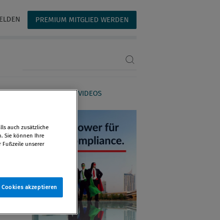
ELDEN
PREMIUM MITGLIED WERDEN
Suchbegriff eingeben
AGAZIN
WEBINARE & VIDEOS
ls auch zusätzliche
n. Sie können Ihre
r Fußzeile unserer
e Cookies akzeptieren