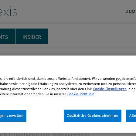
xis
ANM
NTS
INSIDER
RECHT & HAFTUNG
INTERNATIONALES
THEMENSPECIALS
M
ürfen nicht immer nur
, die erforderlich sind, damit unsere Website funktioniert. Wir verwenden gegebenenfal
Kosten sprechen“
alte sowie Ihre digitale Erfahrung zu analysieren, zu verbessern und zu personalisiere
dung dieser zusätzlichen Cookies jederzeit über den Link
Cookie-Einstellungen
in de
eitere Informationen finden Sie in unserer
Cookie-Richtlinie
.
 Mag. Alexander Herzog ist seit 1. Juli
en
r Generalsekretär der Pharmig und
gen verwalten
Zusätzliche Cookies ablehnen
All
amit die Interessen der
len
tischen Industrie Österreichs. Wir
ach Compliance und Transparenz in