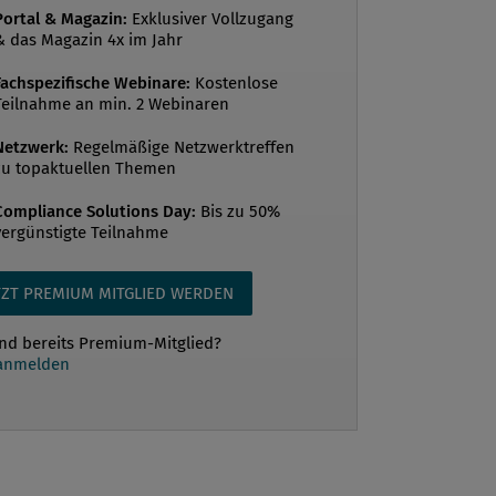
sind das? Mag. Alexander Herzog: Dass
Portal & Magazin:
Exklusiver Vollzugang
& das Magazin 4x im Jahr
dheitswesen reformiert werden muss,
rd seit langem gesprochen. Jetzt w...
Fachspezifische Webinare:
Kostenlose
Teilnahme an min. 2 Webinaren
Netzwerk:
Regelmäßige Netzwerktreffen
zu topaktuellen Themen
Compliance Solutions Day:
Bis zu 50%
vergünstigte Teilnahme
TZT PREMIUM MITGLIED WERDEN
ind bereits Premium-Mitglied?
 anmelden