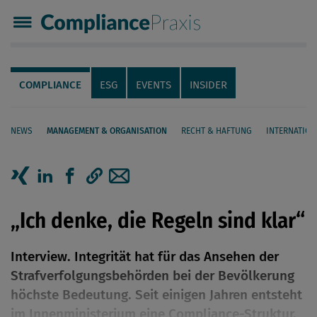
Compliance Praxis
Servicenavigation
Navigation
COMPLIANCE
ESG
EVENTS
INSIDER
NEWS
MANAGEMENT & ORGANISATION
RECHT & HAFTUNG
INTERNATION
Seiteninhalt
Artikel auf Xing teilen
Artikel auf linkedIn teilen
Artikel auf Facebook teilen
Artikellink kopieren
Artikel per Mail teilen
„Ich denke, die Regeln sind klar“
Interview. Integrität hat für das Ansehen der
Strafverfolgungsbehörden bei der Bevölkerung
höchste Bedeutung. Seit einigen Jahren entsteht
im Innenministerium eine Compliance-Struktur,