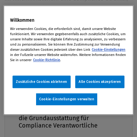
die integres Agieren auf allen Ebenen garantieren
soll. Wir fragten Bundesinnenministerin Johanna
Willkommen
Premium
Mikl-Leitner nach ihrer Sicht auf Compliance und
Wir verwenden Cookies, die erforderlich sind, damit unsere Website
die spezielle Rolle des Innenressorts bei der
funktioniert. Wir verwenden gegebenenfalls auch zusätzliche Cookies, um
Bekämpfung von Korruption in der öffentlichen
unsere Inhalte sowie Ihre digitale Erfahrung zu analysieren, zu verbessern
und zu personalisieren. Sie können Ihre Zustimmung zur Verwendung
Verwaltung.
dieser zusätzlichen Cookies jederzeit über den Link
Cookie-Einstellungen
in der Fußzeile unserer Website widerrufen. Weitere Informationen finden
Sie in unserer
Cookie-Richtlinie
.
Von
Mag. Klaus Putzer
01. März 2016 / Erschienen in Compliance Praxis
1/2016, S. 8
Zusätzliche Cookies ablehnen
Alle Cookies akzeptieren
Cookie-Einstellungen verwalten
Compliance Praxis Premium
Im Interview Johanna Mikl-Leitner Die ÖVP-
Mitgliedschaft -
Politikerin wurde in Hollabrunn in Niederösterreich
die Grundausstattung für
Compliance Verantwortliche
geboren und studierte Wirtschaftspädagogik an der
Universität Wien. 1998 wurde sie