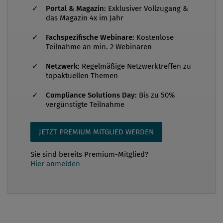
Landesgeschäftsführerin der ÖVP, von 25. Oktober
Portal & Magazin:
Exklusiver Vollzugang &
das Magazin 4x im Jahr
1999 bis 30. Juni 2003 war sie Abgeordnete zum
Nationalrat, ab 24. April 2003 war sie Mitglied der
Fachspezifische Webinare:
Kostenlose
Teilnahme an min. 2 Webinaren
niederösterreichischen Landesregierung und
zuständig für Soziales, Arbeit und Familie. 2008
Netzwerk:
Regelmäßige Netzwerktreffen zu
wurde Mag.a Johanna Mikl-Leitner Stellvertreterin
topaktuellen Themen
von Bundesparteiobmann Josef P...
Compliance Solutions Day:
Bis zu 50%
vergünstigte Teilnahme
JETZT PREMIUM MITGLIED WERDEN
Sie sind bereits Premium-Mitglied?
Hier anmelden