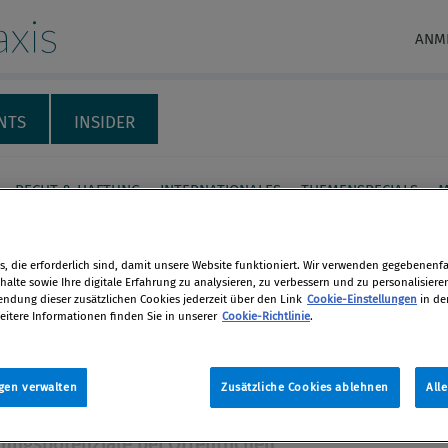
xis
ANM
NTS
INSIDER
RECHT & HAFTUNG
INTERNATIONALES
THEMENSPECIALS
M
 Gewohnheiten kann man
, die erforderlich sind, damit unsere Website funktioniert. Wir verwenden gegebenenfal
rch neue ersetzen“
alte sowie Ihre digitale Erfahrung zu analysieren, zu verbessern und zu personalisiere
dung dieser zusätzlichen Cookies jederzeit über den Link
Cookie-Einstellungen
in de
eitere Informationen finden Sie in unserer
Cookie-Richtlinie
.
. Seit 2010 steht Karl-Heinz Strauss
en
n der Spitze der Porr. Wir sprachen mit
 digitales Compliance-Management,
gen verwalten
Zusätzliche Cookies ablehnen
All
len
fizierung des Porr-CMS,
ungspotenziale bei Öffentlichen