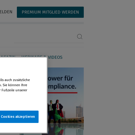
ELDEN
PREMIUM MITGLIED WERDEN
Suchbegriff eingeben
AGAZIN
WEBINARE & VIDEOS
ls auch zusätzliche
n. Sie können Ihre
r Fußzeile unserer
e Cookies akzeptieren