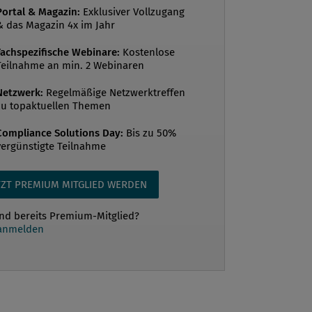
 Eines seiner prestigeträchtigsten
Portal & Magazin:
Exklusiver Vollzugang
& das Magazin 4x im Jahr
war das Euro Plaza am Wienerberg. Bis
trauss in unterschiedlichen Funktionen
Fachspezifische Webinare:
Kostenlose
Teilnahme an min. 2 Webinaren
..
Netzwerk:
Regelmäßige Netzwerktreffen
zu topaktuellen Themen
Compliance Solutions Day:
Bis zu 50%
vergünstigte Teilnahme
TZT PREMIUM MITGLIED WERDEN
ind bereits Premium-Mitglied?
 anmelden