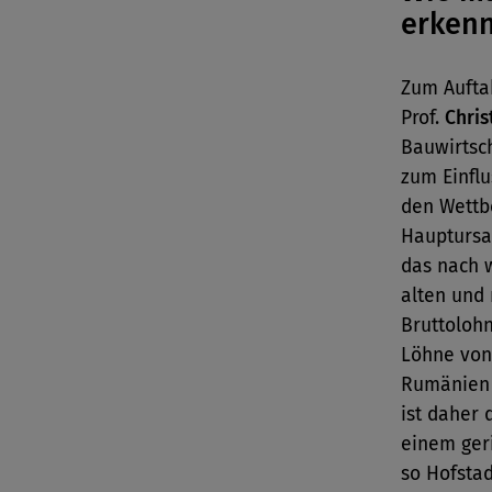
erken
Zum Aufta
Prof.
Chris
Bauwirtsch
zum Einfl
den Wettb
Hauptursac
das nach 
alten und
Bruttolohn
Löhne von
Rumänien 
ist daher 
einem geri
so Hofstad