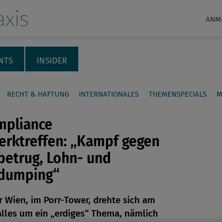
xis
ANM
NTS
INSIDER
RECHT & HAFTUNG
INTERNATIONALES
THEMENSPECIALS
M
mpliance
erktreffen: „Kampf gegen
betrug, Lohn- und
ldumping“
en
 Wien, im Porr-Tower, drehte sich am
len
alles um ein „erdiges“ Thema, nämlich