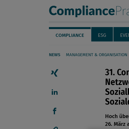
Compliance Pra
Servicenavigation
Navigation
COMPLIANCE
ESG
EVE
NEWS
MANAGEMENT & ORGANISATION
Seiteninhalt
31. Co
Netzw
Artikel auf Xing teilen
Sozial
Sozia
Artikel auf linkedIn teil
Hoch über
Artikel auf Facebook tei
26. März 