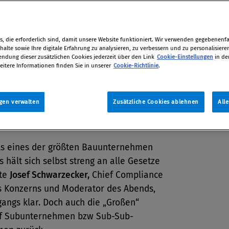
- und Maus-Spiel zwischen Behörden
ügern, wenn es um das Aushebeln
hischer Lohn- und Sozialstandards
, die erforderlich sind, damit unsere Website funktioniert. Wir verwenden gegebenenfal
alte sowie Ihre digitale Erfahrung zu analysieren, zu verbessern und zu personalisiere
dung dieser zusätzlichen Cookies jederzeit über den Link
Cookie-Einstellungen
in de
eitere Informationen finden Sie in unserer
Cookie-Richtlinie
.
tion
019 / Erschienen in Compliance Praxis
 44
gen verwalten
Zusätzliche Cookies ablehnen
All
als eines der größten Bauunternehmen
s hält sich selbst streng an alle Gesetze
lte
Josef Schwarzecker,
Chief Compliance
es Konzerns und Moderator des Abends,
gangs klar. Doch auch die „Großen“
uf Subunternehmen bzw Sub-Sub-