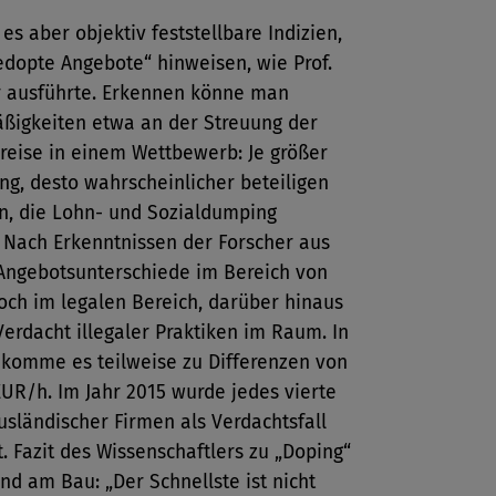
 es aber objektiv feststellbare Indizien,
edopte Angebote“ hinweisen, wie Prof.
r ausführte. Erkennen könne man
ßigkeiten etwa an der Streuung der
reise in einem Wettbewerb: Je größer
ng, desto wahrscheinlicher beteiligen
en, die Lohn- und Sozialdumping
 Nach Erkenntnissen der Forscher aus
 Angebotsunterschiede im Bereich von
och im legalen Bereich, darüber hinaus
Verdacht illegaler Praktiken im Raum. In
 komme es teilweise zu Differenzen von
EUR/h. Im Jahr 2015 wurde jedes vierte
sländischer Firmen als Verdachtsfall
rt. Fazit des Wissenschaftlers zu „Doping“
nd am Bau: „Der Schnellste ist nicht