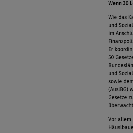
Wenn 30 L
Wie das K
und Sozial
im Anschl
Finanzpoli
Er koordin
50 Gesetze
Bundeslän
und Sozia
sowie dem
(AuslBG) 
Gesetze z
überwacht
Vor allem 
Häuslbaue