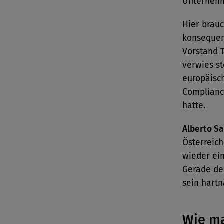
Unternehm
Hier brauc
konsequent
Vorstand
verwies st
europäisc
Complian
hatte.
Alberto Sa
Österreich
wieder ei
Gerade de
sein hartn
Wie ma