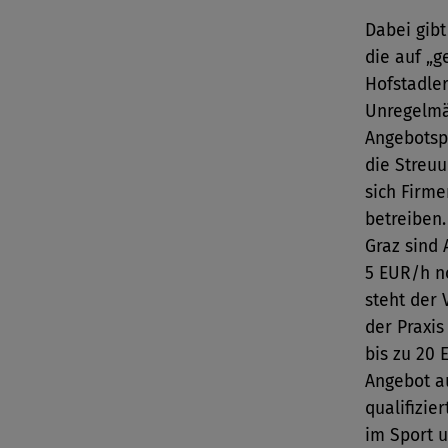
Dabei gibt
die auf „g
Hofstadle
Unregelmä
Angebotsp
die Streuu
sich Firm
betreiben.
Graz sind
5 EUR/h n
steht der 
der Praxis
bis zu 20 
Angebot au
qualifizie
im Sport u