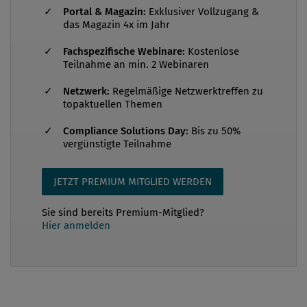
Portal & Magazin:
Exklusiver Vollzugang &
waren die Korruptionsbekämpfung, die
das Magazin 4x im Jahr
Kartellrechts-Compliance, die Haftung des
Fachspezifische Webinare:
Kostenlose
Compliance Officers sowie die praktische
Teilnahme an min. 2 Webinaren
Ausgestaltung von Hinweisgebersysteme...
Netzwerk:
Regelmäßige Netzwerktreffen zu
topaktuellen Themen
Compliance Solutions Day:
Bis zu 50%
vergünstigte Teilnahme
JETZT PREMIUM MITGLIED WERDEN
Sie sind bereits Premium-Mitglied?
Hier anmelden