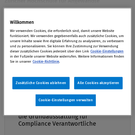
Züricher Hochschule für Angewandte
Wissenschaften (ZHAW) am 6. Februar 2018 in
Winterthur in der Schweiz statt. Ein Bericht.
Premium
Willkommen
Von
Mag. Rudolf Schwab
Wir verwenden Cookies, die erforderlich sind, damit unsere Website
funktioniert. Wir verwenden gegebenenfalls auch zusätzliche Cookies, um
29. Mai 2018 / Erschienen in Compliance Praxis
unsere Inhalte sowie Ihre digitale Erfahrung zu analysieren, zu verbessern
und zu personalisieren. Sie können Ihre Zustimmung zur Verwendung
2/2018, S. 44
dieser zusätzlichen Cookies jederzeit über den Link
Cookie-Einstellungen
in der Fußzeile unserer Website widerrufen. Weitere Informationen finden
Sie in unserer
Cookie-Richtlinie
.
Rund 120 Compliance Praktiker aus der Schweiz,
Zusätzliche Cookies ablehnen
Alle Cookies akzeptieren
Österreich und Deutschland setzten sich auf der 2.
DACH-Compliance-Tagung mit den
Herausforderungen der Digitalisierung für die
Cookie-Einstellungen verwalten
Compliance Praxis Premium
Mitgliedschaft -
Compliance-Arbeit sowie mit den weichen
die Grundausstattung für
Compliance-Aspekten auseinander. Weitere
Compliance Verantwortliche
Schwerpunkte dieser von Wirtschafts- und
Compliance-Verbänden mitgestalteten Tagung