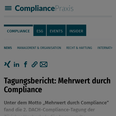
Compliance Praxis
Servicenavigation
Navigation
COMPLIANCE
ESG
EVENTS
INSIDER
NEWS
MANAGEMENT & ORGANISATION
RECHT & HAFTUNG
INTERNATION
Seiteninhalt
Artikel auf Xing teilen
Artikel auf linkedIn teilen
Artikel auf Facebook teilen
Artikellink kopieren
Artikel per Mail teilen
Tagungsbericht: Mehrwert durch
Compliance
Unter dem Motto „Mehrwert durch Compliance“
fand die 2. DACH-Compliance-Tagung der