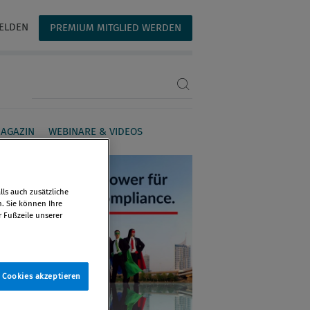
ELDEN
PREMIUM MITGLIED WERDEN
Suchbegriff eingeben
AGAZIN
WEBINARE & VIDEOS
ls auch zusätzliche
n. Sie können Ihre
r Fußzeile unserer
e Cookies akzeptieren