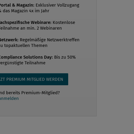
tschaftlicher Rettung. Sie sind dabei in
Portal & Magazin:
Exklusiver Vollzugang
& das Magazin 4x im Jahr
it vor allem den beiden im folgenden
führten Betrugsmethoden ausgesetzt.
Fachspezifische Webinare:
Kostenlose
Teilnahme an min. 2 Webinaren
elsvertreter und Distributoren bieten
 Dienste an Die Corona-Pandemie hat
Netzwerk:
Regelmäßige Netzwerktreffen
unser persönliches Leben und die
zu topaktuellen Themen
t zu Änderungen gezwungen. Auch
Compliance Solutions Day:
Bis zu 50%
skriminelle – etwa im Bere...
vergünstigte Teilnahme
TZT PREMIUM MITGLIED WERDEN
ind bereits Premium-Mitglied?
 anmelden