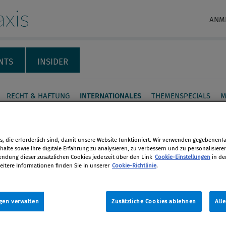
xis
ANM
NTS
INSIDER
RECHT & HAFTUNG
INTERNATIONALES
THEMENSPECIALS
M
s-Compliance in Zeiten
rona-Krise
, die erforderlich sind, damit unsere Website funktioniert. Wir verwenden gegebenenfal
alte sowie Ihre digitale Erfahrung zu analysieren, zu verbessern und zu personalisiere
dung dieser zusätzlichen Cookies jederzeit über den Link
Cookie-Einstellungen
in de
eitere Informationen finden Sie in unserer
Cookie-Richtlinie
.
-19-Krise hat dazu geführt, dass
en
e österreichische Unternehmen ihren
chließen oder deutlich reduzieren
gen verwalten
Zusätzliche Cookies ablehnen
All
len
xporte und Importe nicht mehr
sind und hohe Umsatzeinbrüche