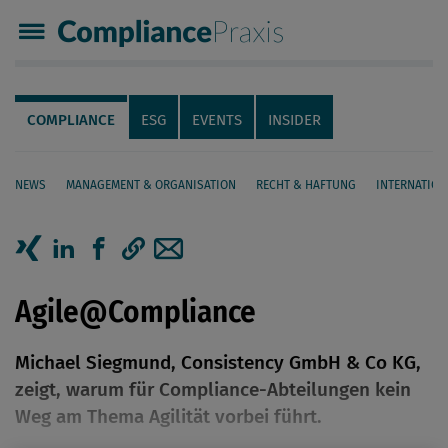
Compliance Praxis
Servicenavigation
Navigation
COMPLIANCE
ESG
EVENTS
INSIDER
NEWS
MANAGEMENT & ORGANISATION
RECHT & HAFTUNG
INTERNATION
Seiteninhalt
Artikel auf Xing teilen
Artikel auf linkedIn teilen
Artikel auf Facebook teilen
Artikellink kopieren
Artikel per Mail teilen
Agile@Compliance
Michael Siegmund, Consistency GmbH & Co KG,
zeigt, warum für Compliance-Abteilungen kein
Weg am Thema Agilität vorbei führt.