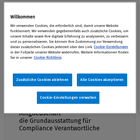
Von
Redaktion
15. Oktober 2020
Willkommen
Premium
Wir verwenden Cookies, die erforderlich sind, damit unsere Website
funktioniert. Wir verwenden gegebenenfalls auch zusätzliche Cookies, um
unsere Inhalte sowie Ihre digitale Erfahrung zu analysieren, zu verbessern
und zu personalisieren. Sie können Ihre Zustimmung zur Verwendung
Video: Vortragsfolien: Consistency_
dieser zusätzlichen Cookies jederzeit über den Link
Cookie-Einstellungen
Agile@Compliance (Download) Aussteller:
in der Fußzeile unserer Website widerrufen. Weitere Informationen finden
Sie in unserer
Cookie-Richtlinie
.
consistency www.consistency.de
Zusätzliche Cookies ablehnen
Alle Cookies akzeptieren
Cookie-Einstellungen verwalten
Compliance Praxis Premium
Mitgliedschaft -
die Grundausstattung für
Compliance Verantwortliche