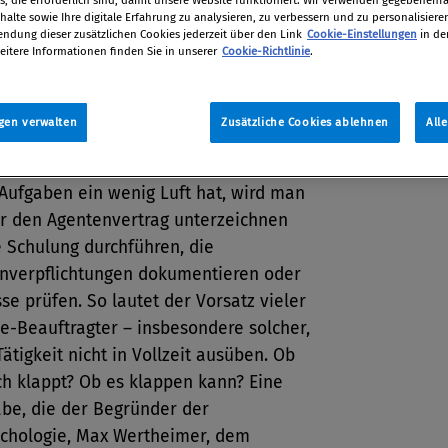
alte sowie Ihre digitale Erfahrung zu analysieren, zu verbessern und zu personalisiere
dung dieser zusätzlichen Cookies jederzeit über den Link
Cookie-Einstellungen
in de
-Kfm. Thomas Schneider
eitere Informationen finden Sie in unserer
Cookie-Richtlinie
.
r 2019
gen verwalten
Zusätzliche Cookies ablehnen
All
s, wenn man neben all den anderen
Aufgaben ein wenig Luft hat, wird man
er den Agentenvertrag unterzeichnen
e Schulung durchführen, die
enverpflichtungen dokumentieren oder
se prüfen. So lautet der Vorsatz vieler
e-Beauftragter – insbesondere solcher,
Tätigkeit nicht in Vollzeit ausüben. Ob
ch klappt? Ob es klappen kann? Eine
be, die der Begründer der
ychologie, Max Wertheimer, dem