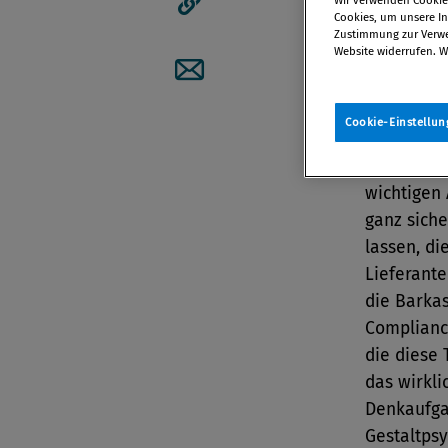
Cookies, um unsere Inh
Artikellink kopieren
Zustimmung zur Verwen
Von
Dipl.
Website widerrufen. W
16. Oktobe
Artikel per Mail teilen
Cookie-Einstellun
Spätesten
wichtigen 
ganz sich
lassen, di
Lieferant
die Barkas
Complianc
die diese 
das wirkli
Denkaufga
Gestaltps