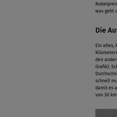
Nobelpreist
was geht u
Die Au
Ein altes,
Kilometern
den ander
Grafik). S
Durchschni
schnell m
damit es a
von 30 k