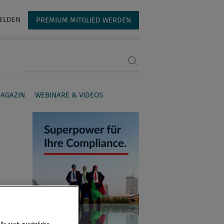
ELDEN
PREMIUM MITGLIED WERDEN
Suchbegriff eingeben
AGAZIN
WEBINARE & VIDEOS
ls auch zusätzliche