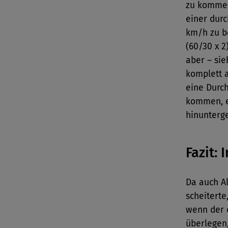
zu kommen
einer durc
km/h zu b
(60/30 x 2
aber – sie
komplett a
eine Durc
kommen, e
hinunterge
Fazit:
Da auch Al
scheiterte
wenn der d
überlegen,