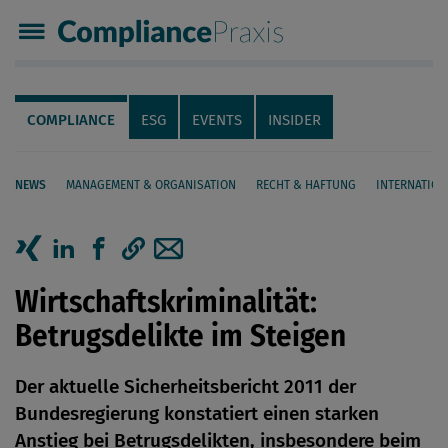
Compliance Praxis
Servicenavigation
Navigation
COMPLIANCE
ESG
EVENTS
INSIDER
NEWS
MANAGEMENT & ORGANISATION
RECHT & HAFTUNG
INTERNATION
Seiteninhalt
Artikel auf Xing teilen
Artikel auf linkedIn teilen
Artikel auf Facebook teilen
Artikellink kopieren
Artikel per Mail teilen
Wirtschaftskriminalität:
Betrugsdelikte im Steigen
Der aktuelle Sicherheitsbericht 2011 der
Bundesregierung konstatiert einen starken
Anstieg bei Betrugsdelikten, insbesondere beim