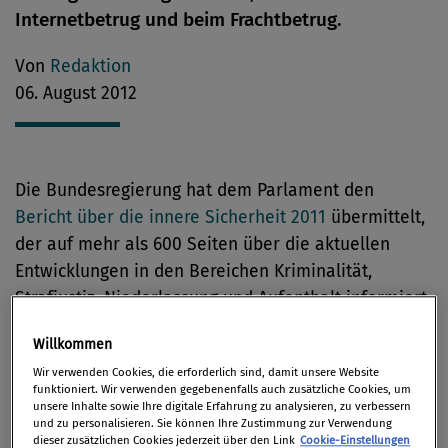
Internetbetrug und beim Frachtbetrug.
Von
Redaktion
06. August 2012
Die Bundesregierung hat dem Parlament den
Bericht über die innere Sicherheit 2011
übermittelt,
der auf mehr als 600 Seiten über die aktuellen
Entwicklungen in den Bereichen Kriminalität,
Strafjustiz, Niederlassung und Aufenthalt informiert
sowie einen ausführlichen Statistikteil enthält.
Willkommen
Im Folgenden die wichtigsten Aussagen des Berichts
Wir verwenden Cookies, die erforderlich sind, damit unsere Website
funktioniert. Wir verwenden gegebenenfalls auch zusätzliche Cookies, um
im Bereich Wirtschaftskriminalität.
unsere Inhalte sowie Ihre digitale Erfahrung zu analysieren, zu verbessern
und zu personalisieren. Sie können Ihre Zustimmung zur Verwendung
dieser zusätzlichen Cookies jederzeit über den Link
Cookie-Einstellungen