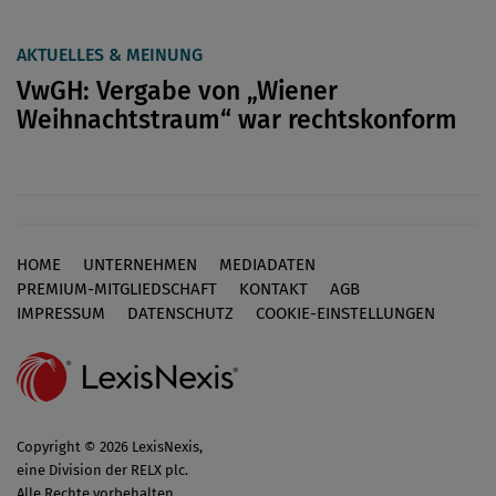
AKTUELLES & MEINUNG
VwGH: Vergabe von „Wiener
Weihnachtstraum“ war rechtskonform
HOME
UNTERNEHMEN
MEDIADATEN
Footer
PREMIUM-MITGLIEDSCHAFT
KONTAKT
AGB
IMPRESSUM
DATENSCHUTZ
COOKIE-EINSTELLUNGEN
Copyright © 2026 LexisNexis,
eine Division der RELX plc.
Alle Rechte vorbehalten.