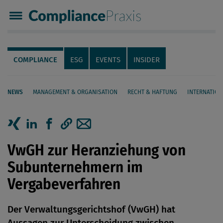
Compliance Praxis
Servicenavigation
Navigation
COMPLIANCE
ESG
EVENTS
INSIDER
NEWS
MANAGEMENT & ORGANISATION
RECHT & HAFTUNG
INTERNATION
Seiteninhalt
Artikel auf Xing teilen
Artikel auf linkedIn teilen
Artikel auf Facebook teilen
Artikellink kopieren
Artikel per Mail teilen
VwGH zur Heranziehung von
Subunternehmern im
Vergabeverfahren
Der Verwaltungsgerichtshof (VwGH) hat
Aussagen zur Unterscheidung zwischen