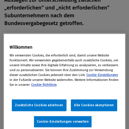
„erforderlichen“ und „nicht erforderlichen“
Subunternehmern nach dem
Bundesvergabegesetz getroffen.
Von
Redaktion
21. August 2017
Willkommen
Wir verwenden Cookies, die erforderlich sind, damit unsere Website
funktioniert. Wir verwenden gegebenenfalls auch zusätzliche Cookies, um
unsere Inhalte sowie Ihre digitale Erfahrung zu analysieren, zu verbessern
und zu personalisieren. Sie können Ihre Zustimmung zur Verwendung
Nach dem Bundesvergabegesetz können Bieter
dieser zusätzlichen Cookies jederzeit über den Link
Cookie-Einstellungen
unter gewissen Voraussetzungen Subunternehmer
in der Fußzeile unserer Website widerrufen. Weitere Informationen finden
Sie in unserer
Cookie-Richtlinie
.
zur Erfüllung eines Auftrages heranziehen.
Der VwGH traf in dieser Entscheidung einige
Zusätzliche Cookies ablehnen
Alle Cookies akzeptieren
Aussagen zu dieser Heranziehung; insbesondere
befasste er sich mit der Frage, wie sich die fehlende
Cookie-Einstellungen verwalten
Eignung von Subunternehmern im