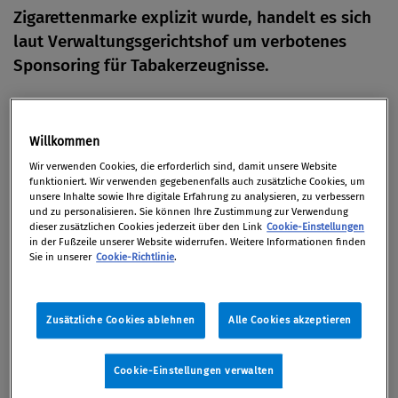
Zigarettenmarke explizit wurde, handelt es sich
laut Verwaltungsgerichtshof um verbotenes
Sponsoring für Tabakerzeugnisse.
Von
Redaktion
29. April 2014
Willkommen
Wir verwenden Cookies, die erforderlich sind, damit unsere Website
funktioniert. Wir verwenden gegebenenfalls auch zusätzliche Cookies, um
unsere Inhalte sowie Ihre digitale Erfahrung zu analysieren, zu verbessern
und zu personalisieren. Sie können Ihre Zustimmung zur Verwendung
Auf dem Wiener Opernball 2012 war eine
dieser zusätzlichen Cookies jederzeit über den Link
Cookie-Einstellungen
Raucherlounge als „BAT-Raucherlounge“ bezeichnet
in der Fußzeile unserer Website widerrufen. Weitere Informationen finden
Sie in unserer
Cookie-Richtlinie
.
worden. BAT steht für British American Tobacco, die
in Österreich eine Reihe von Zigarettenmarken
vertreibt. Im Programmheft wurde der Ausdruck
Zusätzliche Cookies ablehnen
Alle Cookies akzeptieren
„BAT-Raucherlounge“ ebenfalls verwendet, zudem
war in der Lounge das Firmenlogo gut sichtbar und
Cookie-Einstellungen verwalten
der Name des Tabakunternehmens deutlich