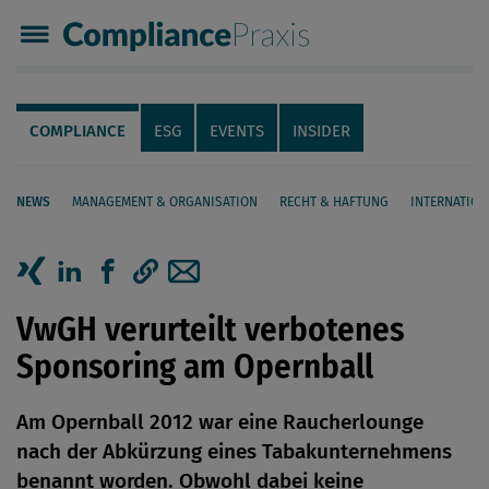
Compliance Praxis
Servicenavigation
Navigation
COMPLIANCE
ESG
EVENTS
INSIDER
NEWS
MANAGEMENT & ORGANISATION
RECHT & HAFTUNG
INTERNATION
Seiteninhalt
Artikel auf Xing teilen
Artikel auf linkedIn teilen
Artikel auf Facebook teilen
Artikellink kopieren
Artikel per Mail teilen
VwGH verurteilt verbotenes
Sponsoring am Opernball
Am Opernball 2012 war eine Raucherlounge
nach der Abkürzung eines Tabakunternehmens
benannt worden. Obwohl dabei keine