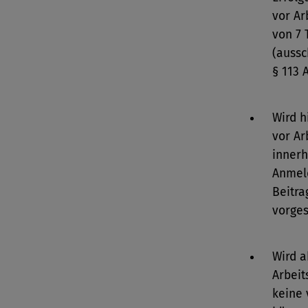
vor Ar
von 7 
(aussc
§ 113 
Wird h
vor Ar
innerh
Anmeld
Beitra
vorge
Wird a
Arbeit
keine 