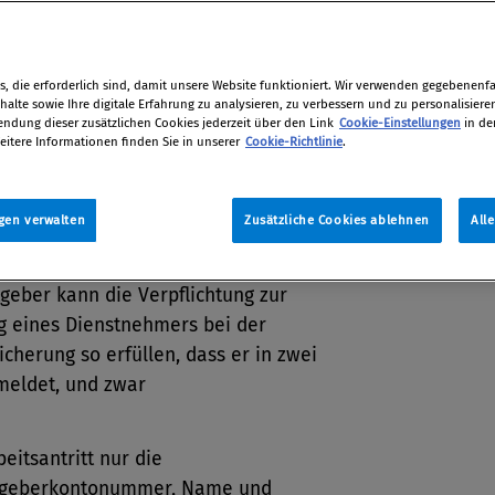
dieser Schritte ein eigener
uschlag verhängt werden kann.
, die erforderlich sind, damit unsere Website funktioniert. Wir verwenden gegebenenfal
tion
alte sowie Ihre digitale Erfahrung zu analysieren, zu verbessern und zu personalisiere
dung dieser zusätzlichen Cookies jederzeit über den Link
Cookie-Einstellungen
in de
11
eitere Informationen finden Sie in unserer
Cookie-Richtlinie
.
gen verwalten
Zusätzliche Cookies ablehnen
All
uschläge bei Meldepflichtverstößen
geber kann die Verpflichtung zur
 eines Dienstnehmers bei der
icherung so erfüllen, dass er in zwei
meldet, und zwar
beitsantritt nur die
tgeberkontonummer, Name und