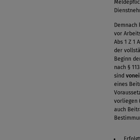
Meldepfli
Dienstneh
Demnach k
vor Arbeit
Abs 1 Z 1 
der volls
Beginn der
nach § 113
sind
vonei
eines Bei
Voraussetz
vorliegen 
auch Beit
Bestimmun
Erfol