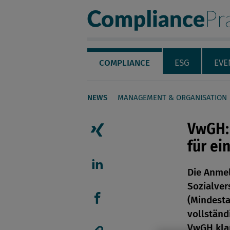
Compliance Pra
Servicenavigation
Navigation
COMPLIANCE
ESG
EVE
NEWS
MANAGEMENT & ORGANISATION
Seiteninhalt
VwGH: 
für ei
Artikel auf Xing teilen
Die Anme
Artikel auf linkedIn teil
Sozialver
(Mindesta
Artikel auf Facebook tei
vollständ
VwGH klar