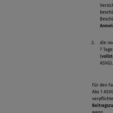
Versi
beschä
Besch
Anmel
die no
7 Tage
(
volls
ASVG)
Für den Fa
Abs 1 ASV
verpflicht
Beitragsz
wenn