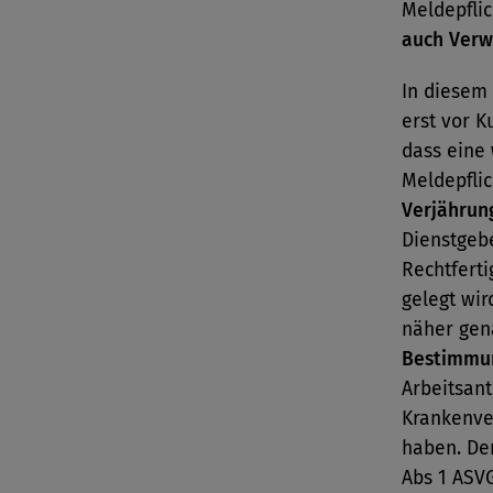
Meldepfli
auch
Verw
In diesem
erst vor K
dass eine
Meldepfli
Verjährung
Dienstgebe
Rechtferti
gelegt wir
näher ge
Bestimmun
Arbeitsant
Krankenve
haben. Der
Abs 1 ASV