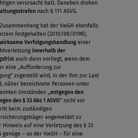
chtigen verursacht hat). Daneben drohen
altungsstrafen
nach § 111 ASVG.
 Zusammenhang hat der VwGH ebenfalls
urzem festgehalten (2010/08/0198),
wirksame Verfolgungshandlung
einer
chtverletzung
innerhalb der
sfrist
auch dann vorliegt, wenn dem
r eine „Aufforderung zur
gung“ zugestellt wird, in der ihm zur Last
d, näher bezeichnete Personen unter
nannten Umständen
„entgegen den
gen des § 33 Abs 1 ASVG“
nicht vor
ritt beim zuständigen
rsicherungsträger angemeldet zu
 Hinweis auf eine Verletzung des § 33
G genüge – so der VwGH – für eine