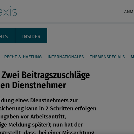
xis
ANM
NTS
INSIDER
RECHT & HAFTUNG
INTERNATIONALES
THEMENSPECIALS
M
Zwei Beitragszuschläge
nen Dienstnehmer
ldung eines Dienstnehmers zur
en
sicherung kann in 2 Schritten erfolgen
ngaben vor Arbeitsantritt,
len
ige Meldung später); nun hat der
gestellt, dass bei einer Missachtung