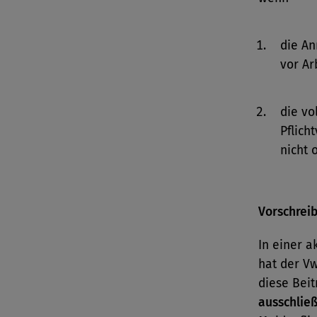
die An
vor Ar
die vo
Pflich
nicht 
Vorschrei
In einer a
hat der Vw
diese Bei
ausschlie