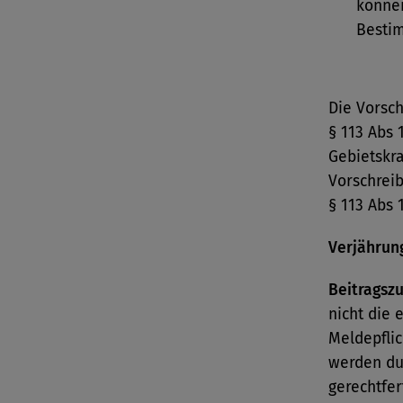
können
Besti
Die Vorsc
§ 113 Abs 
Gebietskr
Vorschrei
§ 113 Abs 
Verjährun
Beitragsz
nicht die 
Meldepflic
werden du
gerechtfer