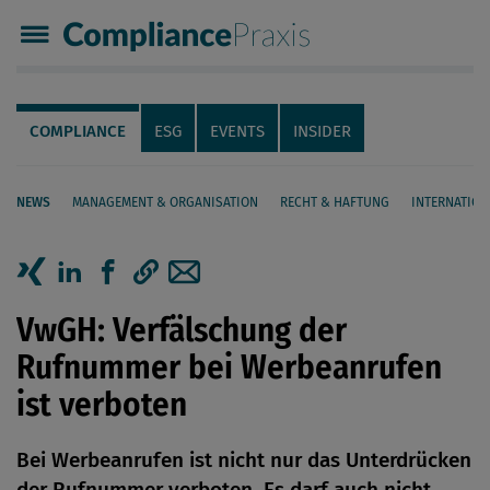
Compliance Praxis
Servicenavigation
Navigation
COMPLIANCE
ESG
EVENTS
INSIDER
NEWS
MANAGEMENT & ORGANISATION
RECHT & HAFTUNG
INTERNATION
Seiteninhalt
Artikel auf Xing teilen
Artikel auf linkedIn teilen
Artikel auf Facebook teilen
Artikellink kopieren
Artikel per Mail teilen
VwGH: Verfälschung der
Rufnummer bei Werbeanrufen
ist verboten
Bei Werbeanrufen ist nicht nur das Unterdrücken
der Rufnummer verboten. Es darf auch nicht