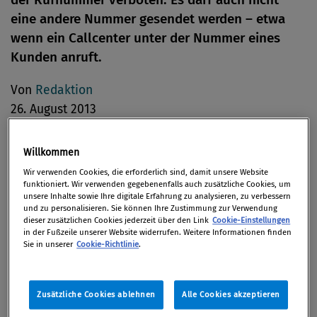
eine andere Nummer gesendet werden – etwa
wenn ein Callcenter unter der Nummer eines
Kunden anruft.
Von
Redaktion
26. August 2013
Willkommen
Wir verwenden Cookies, die erforderlich sind, damit unsere Website
Eine Verfälschung der Rufnummernanzeige iSd
funktioniert. Wir verwenden gegebenenfalls auch zusätzliche Cookies, um
§ 107 Abs 1a TKG 2003 liegt vor, wenn ein Callcenter
unsere Inhalte sowie Ihre digitale Erfahrung zu analysieren, zu verbessern
und zu personalisieren. Sie können Ihre Zustimmung zur Verwendung
– wie hier – nicht die eigene Rufnummer mitsendet,
dieser zusätzlichen Cookies jederzeit über den Link
Cookie-Einstellungen
in der Fußzeile unserer Website widerrufen. Weitere Informationen finden
sondern die Rufnummer jenes Unternehmens, für
Sie in unserer
Cookie-Richtlinie
.
das geworben wird.
Das Gesetz untersagt nämlich dem zu
Zusätzliche Cookies ablehnen
Alle Cookies akzeptieren
Werbezwecken Anrufenden, die