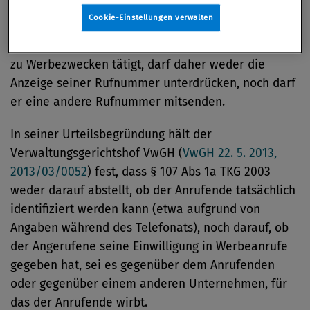
Rufnummernanzeige – also nach § 104 TKG 2003 die
Cookie-Einstellungen verwalten
„Anzeige der Rufnummer des Anrufenden“ – zu
unterdrücken oder zu verfälschen. Wer einen Anruf
zu Werbezwecken tätigt, darf daher weder die
Anzeige seiner Rufnummer unterdrücken, noch darf
er eine andere Rufnummer mitsenden.
In seiner Urteilsbegründung hält der
Verwaltungsgerichtshof VwGH (
VwGH 22. 5. 2013,
2013/03/0052
) fest, dass § 107 Abs 1a TKG 2003
weder darauf abstellt, ob der Anrufende tatsächlich
identifiziert werden kann (etwa aufgrund von
Angaben während des Telefonats), noch darauf, ob
der Angerufene seine Einwilligung in Werbeanrufe
gegeben hat, sei es gegenüber dem Anrufenden
oder gegenüber einem anderen Unternehmen, für
das der Anrufende wirbt.