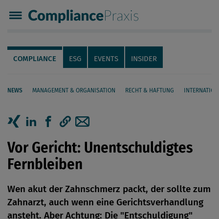
Compliance Praxis
Servicenavigation
Navigation
COMPLIANCE
ESG
EVENTS
INSIDER
NEWS
MANAGEMENT & ORGANISATION
RECHT & HAFTUNG
INTERNATION
Seiteninhalt
Artikel auf Xing teilen
Artikel auf linkedIn teilen
Artikel auf Facebook teilen
Artikellink kopieren
Artikel per Mail teilen
Vor Gericht: Unentschuldigtes
Fernbleiben
Wen akut der Zahnschmerz packt, der sollte zum
Zahnarzt, auch wenn eine Gerichtsverhandlung
ansteht. Aber Achtung: Die "Entschuldigung"