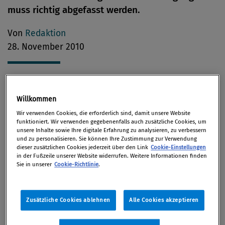
muss richtig abgefasst werden.
Von
Redaktion
28. November 2010
Als entschuldigte Abwesenheit von der Verhandlung
Willkommen
im Verwaltungsstrafverfahren kann ein
Wir verwenden Cookies, die erforderlich sind, damit unsere Website
Zahnarzttermin ebenso gewertet werden wie die
funktioniert. Wir verwenden gegebenenfalls auch zusätzliche Cookies, um
unsere Inhalte sowie Ihre digitale Erfahrung zu analysieren, zu verbessern
Bestellung in ein Krankenhaus zu einer Operation.
und zu personalisieren. Sie können Ihre Zustimmung zur Verwendung
dieser zusätzlichen Cookies jederzeit über den Link
Cookie-Einstellungen
Allerdings nur dann, wenn die Unaufschiebbarkeit
in der Fußzeile unserer Website widerrufen. Weitere Informationen finden
der Behandlungen klar kommuniziert worden ist,
Sie in unserer
Cookie-Richtlinie
.
sagt der Verwaltungsgerichtshof (VwGH) in einer
rezenten Entscheidung. Im konkreten Fall war in
Zusätzliche Cookies ablehnen
Alle Cookies akzeptieren
einer Berufungsverhandlung die
Gerichtsentscheidung in Abwesenheit des Beklagten