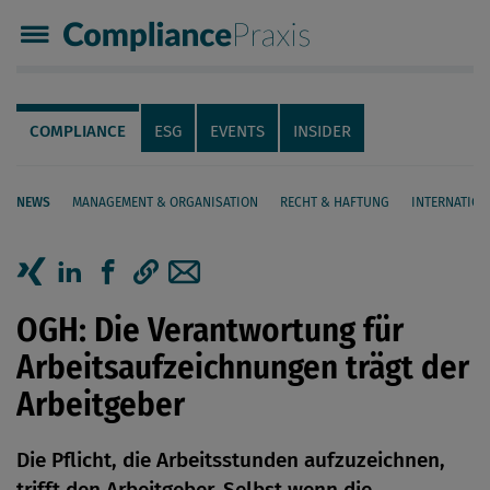
Compliance Praxis
Servicenavigation
Navigation
COMPLIANCE
ESG
EVENTS
INSIDER
NEWS
MANAGEMENT & ORGANISATION
RECHT & HAFTUNG
INTERNATION
Seiteninhalt
Artikel auf Xing teilen
Artikel auf linkedIn teilen
Artikel auf Facebook teilen
Artikellink kopieren
Artikel per Mail teilen
OGH: Die Verantwortung für
Arbeitsaufzeichnungen trägt der
Arbeitgeber
Die Pflicht, die Arbeitsstunden aufzuzeichnen,
trifft den Arbeitgeber. Selbst wenn die