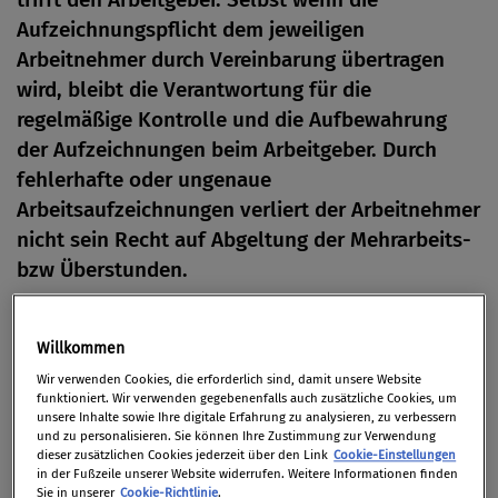
Aufzeichnungspflicht dem jeweiligen
Arbeitnehmer durch Vereinbarung übertragen
wird, bleibt die Verantwortung für die
regelmäßige Kontrolle und die Aufbewahrung
der Aufzeichnungen beim Arbeitgeber. Durch
fehlerhafte oder ungenaue
Arbeitsaufzeichnungen verliert der Arbeitnehmer
nicht sein Recht auf Abgeltung der Mehrarbeits-
bzw Überstunden.
Von
Redaktion
Willkommen
05. September 2013
Wir verwenden Cookies, die erforderlich sind, damit unsere Website
funktioniert. Wir verwenden gegebenenfalls auch zusätzliche Cookies, um
unsere Inhalte sowie Ihre digitale Erfahrung zu analysieren, zu verbessern
und zu personalisieren. Sie können Ihre Zustimmung zur Verwendung
dieser zusätzlichen Cookies jederzeit über den Link
Cookie-Einstellungen
Der beklagte Arbeitgeber suchte per Inserat eine
in der Fußzeile unserer Website widerrufen. Weitere Informationen finden
Mitarbeiterin, die er in der Klägerin fand. In der
Sie in unserer
Cookie-Richtlinie
.