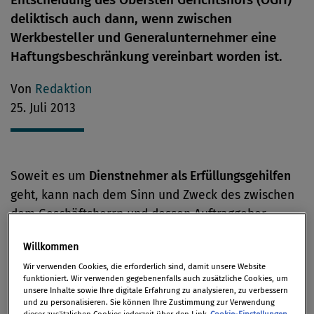
deliktisch auch dann, wenn zwischen
Werkbesteller und Generalunternehmer eine
Haftungsbeschränkung vereinbart worden ist.
Von
Redaktion
25. Juli 2013
Soweit es um
Dienstnehmer als Erfüllungsgehilfen
geht, kann nach dem Sinn und Zweck des zwischen
dem Geschäftsherrn und dessen Auftraggeber
(Werkbesteller) vereinbarten
Haftungsausschlusses
Willkommen
anzunehmen
sein, dass dieser auch zugunsten des
Wir verwenden Cookies, die erforderlich sind, damit unsere Website
Gehilfen gilt. Der Geschäftsherr liefe sonst Gefahr,
funktioniert. Wir verwenden gegebenenfalls auch zusätzliche Cookies, um
bei Inanspruchnahme des Dienstnehmers durch den
unsere Inhalte sowie Ihre digitale Erfahrung zu analysieren, zu verbessern
und zu personalisieren. Sie können Ihre Zustimmung zur Verwendung
Geschädigten im Regressweg (§ 3 Abs 2 DHG) in