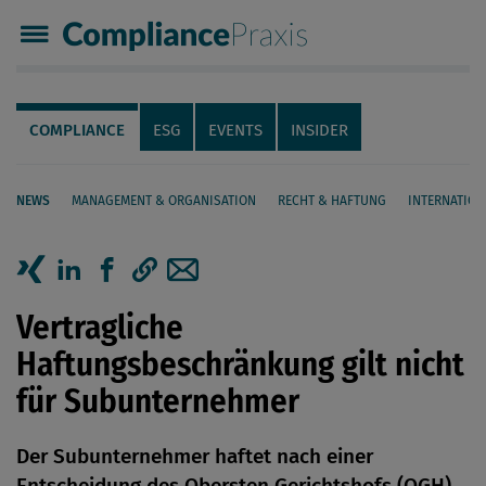
Compliance Praxis
Servicenavigation
Navigation
COMPLIANCE
ESG
EVENTS
INSIDER
NEWS
MANAGEMENT & ORGANISATION
RECHT & HAFTUNG
INTERNATION
Seiteninhalt
Artikel auf Xing teilen
Artikel auf linkedIn teilen
Artikel auf Facebook teilen
Artikellink kopieren
Artikel per Mail teilen
Vertragliche
Haftungsbeschränkung gilt nicht
für Subunternehmer
Der Subunternehmer haftet nach einer
Entscheidung des Obersten Gerichtshofs (OGH)