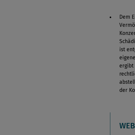
Dem E
Vermö
Konze
Schädi
ist en
eigene
ergibt
rechtl
abstel
der Ko
WEB