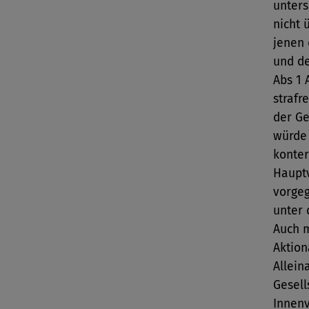
unters
nicht 
jenen 
und de
Abs 1 
strafr
der Ge
würde 
konter
Haupt
vorge
unter 
Auch m
Aktion
Allein
Gesell
Innenv