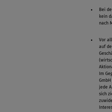
Bei de
kein d
nach M
Vor al
auf de
Geschä
(wirts
Aktion
Im Geg
GmbH 
jede A
sich z
zuwide
Intere