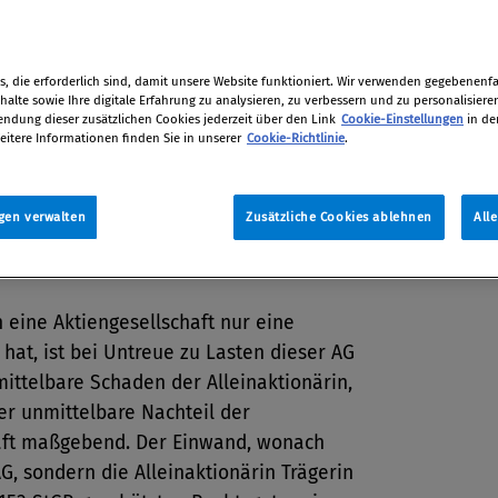
reisen Kritik hervorgerufen. Nun
e schriftlichen Begründungen des
Gerichtshofs zu dem Fall vor.
, die erforderlich sind, damit unsere Website funktioniert. Wir verwenden gegebenenfal
alte sowie Ihre digitale Erfahrung zu analysieren, zu verbessern und zu personalisiere
tion
dung dieser zusätzlichen Cookies jederzeit über den Link
Cookie-Einstellungen
in de
eitere Informationen finden Sie in unserer
Cookie-Richtlinie
.
2014
gen verwalten
Zusätzliche Cookies ablehnen
All
tz
eine Aktiengesellschaft nur eine
 hat, ist bei Untreue zu Lasten dieser AG
mittelbare Schaden der Alleinaktionärin,
er unmittelbare Nachteil der
aft maßgebend. Der Einwand, wonach
AG, sondern die Alleinaktionärin Trägerin