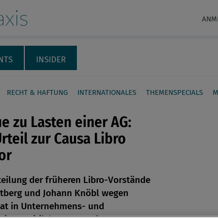
xis
ANM
NTS
INSIDER
RECHT & HAFTUNG
INTERNATIONALES
THEMENSPECIALS
M
e zu Lasten einer AG:
teil zur Causa Libro
vor
en
teilung der früheren Libro-Vorstände
ttberg und Johann Knöbl wegen
len
hat in Unternehmens- und