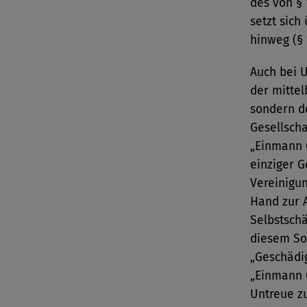
des von § 
setzt sich
hinweg (§ 
Auch bei U
der mittel
sondern d
Gesellsch
„Einmann 
einziger Ge
Vereinigun
Hand zur 
Selbstsch
diesem Son
„Geschädig
„Einmann 
Untreue zu