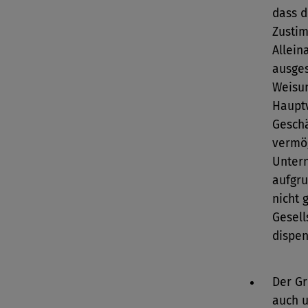
dass d
Zustim
Allein
ausges
Weisu
Haupt
Geschä
vermö
Unter
aufgru
nicht 
Gesell
dispen
Der Gr
auch u