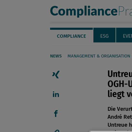
Compliance Pra
Servicenavigation
Navigation
COMPLIANCE
ESG
EVE
NEWS
MANAGEMENT & ORGANISATION
Seiteninhalt
Untreu
OGH-Ur
Artikel auf Xing teilen
liegt 
Artikel auf linkedIn teil
Die Verur
André Re
Artikel auf Facebook tei
Untreue 