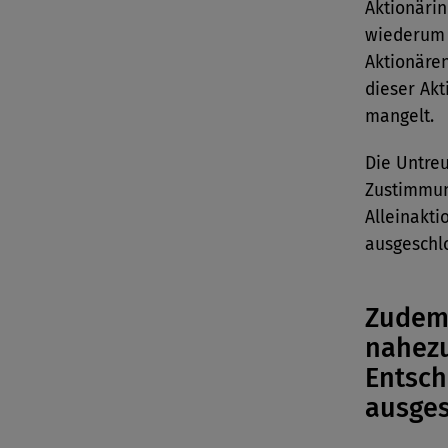
Aktionärin
wiederum 
Aktionären
dieser Akt
mangelt.
Die Untreu
Zustimmun
Alleinakti
ausgeschl
Zudem 
nahezu
Entsch
ausge