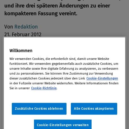
und ihre drei späteren Änderungen zu einer
kompakteren Fassung vereint.
Von
Redaktion
21. Februar 2012
Willkommen
Wir verwenden Cookies, die erforderlich sind, damit unsere Website
Die ursprüngliche UVP-Richtlinie und all ihre
funktioniert. Wir verwenden gegebenenfalls auch zusätzliche Cookies, um
unsere Inhalte sowie Ihre digitale Erfahrung zu analysieren, zu verbessern
späteren Änderungen sind seit 17. Februar 2012 zu
und zu personalisieren. Sie können Ihre Zustimmung zur Verwendung
einem einzigen Rechtsakt zusammengeführt
dieser zusätzlichen Cookies jederzeit über den Link
Cookie-Einstellungen
in der Fußzeile unserer Website widerrufen. Weitere Informationen finden
worden, ohne die ursprünglichen Vorschriften zu
Sie in unserer
Cookie-Richtlinie
.
ändern. Umweltkommissar Janez Potočnik erhofft
sich von dieser "Kodifizierung", dass der
Umweltschutzfaktor der Richtlinie erhöht und
Zusätzliche Cookies ablehnen
Alle Cookies akzeptieren
gleichzeitig der Verwaltungsaufwand verringert
wird. Ebenso wie die bestehenden Vorschriften
Cookie-Einstellungen verwalten