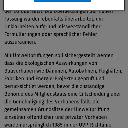
wurde die kodifizierte Fassung in alle Amtssprachen
der EU übersetzt. Die Übersetzungen der neuen
Fassung wurden ebenfalls überarbeitet, um
Unklarheiten aufgrund missverständlicher
Formulierungen oder sprachlicher Fehler
auszuräumen.
Mit Umweltprüfungen soll sichergestellt werden,
dass die ökologischen Auswirkungen von
Bauvorhaben wie Dämmen, Autobahnen, Flughäfen,
Fabriken und Energie-Projekten geprüft und
berücksichtigt werden, bevor die zuständige
Behörde des Mitgliedstaats eine Entscheidung über
die Genehmigung des Vorhabens fällt. Die
gemeinsamen Grundsätze der Umweltprüfung
einzelner öffentlicher und privater Vorhaben
wurden ursprünglich 1985 in der UVP-Richtlinie