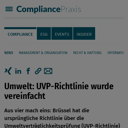
Compliance Praxis
Servicenavigation
Navigation
COMPLIANCE
ESG
EVENTS
INSIDER
NEWS
MANAGEMENT & ORGANISATION
RECHT & HAFTUNG
INTERNATION
Seiteninhalt
Artikel auf Xing teilen
Artikel auf linkedIn teilen
Artikel auf Facebook teilen
Artikellink kopieren
Artikel per Mail teilen
Umwelt: UVP-Richtlinie wurde
vereinfacht
Aus vier mach eins: Brüssel hat die
ursprüngliche Richtlinie über die
Umweltverträglichkeitsprüfung (UVP-Richtlinie)