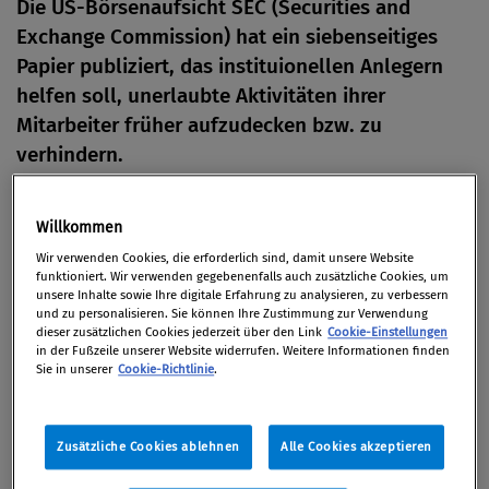
Die US-Börsenaufsicht SEC (Securities and
Exchange Commission) hat ein siebenseitiges
Papier publiziert, das instituionellen Anlegern
helfen soll, unerlaubte Aktivitäten ihrer
Mitarbeiter früher aufzudecken bzw. zu
verhindern.
Von
Redaktion
Willkommen
28. Februar 2012
Wir verwenden Cookies, die erforderlich sind, damit unsere Website
funktioniert. Wir verwenden gegebenenfalls auch zusätzliche Cookies, um
unsere Inhalte sowie Ihre digitale Erfahrung zu analysieren, zu verbessern
und zu personalisieren. Sie können Ihre Zustimmung zur Verwendung
dieser zusätzlichen Cookies jederzeit über den Link
Cookie-Einstellungen
Das "Risk Alert" des zur SEC gehörenden "Office of
in der Fußzeile unserer Website widerrufen. Weitere Informationen finden
Compliance Inspections and Examinations" (OCIE)
Sie in unserer
Cookie-Richtlinie
.
hält fest, dass Börsenhändler und Anlageberater
zwar unterschiedliche regulatorische Anforderungen
Zusätzliche Cookies ablehnen
Alle Cookies akzeptieren
erfüllen müssen, dennoch aber beiden durch
verbotene Anlageaktivitäten von Mitarbeitern