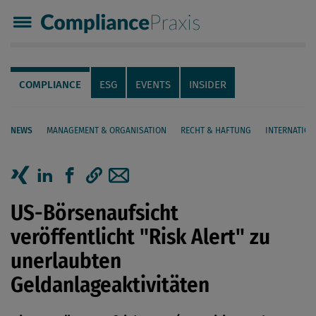
Compliance Praxis
Servicenavigation
Navigation
COMPLIANCE
ESG
EVENTS
INSIDER
NEWS
MANAGEMENT & ORGANISATION
RECHT & HAFTUNG
INTERNATION
Seiteninhalt
Artikel auf Xing teilen
Artikel auf linkedIn teilen
Artikel auf Facebook teilen
Artikellink kopieren
Artikel per Mail teilen
US-Börsenaufsicht
veröffentlicht "Risk Alert" zu
unerlaubten
Geldanlageaktivitäten