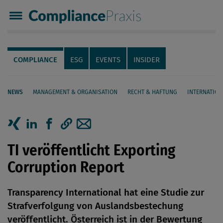
Compliance Praxis
Servicenavigation
Navigation
COMPLIANCE
ESG
EVENTS
INSIDER
NEWS
MANAGEMENT & ORGANISATION
RECHT & HAFTUNG
INTERNATION
Seiteninhalt
Artikel auf Xing teilen
Artikel auf linkedIn teilen
Artikel auf Facebook teilen
Artikellink kopieren
Artikel per Mail teilen
TI veröffentlicht Exporting
Corruption Report
Transparency International hat eine Studie zur
Strafverfolgung von Auslandsbestechung
veröffentlicht. Österreich ist in der Bewertung