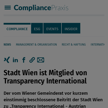
Compliance Praxis
Servicenavigation
Navigation
COMPLIANCE
ESG
EVENTS
INSIDER
NEWS
MANAGEMENT & ORGANISATION
RECHT & HAFTUNG
INTERNATION
Seiteninhalt
Artikel auf Xing teilen
Artikel auf linkedIn teilen
Artikel auf Facebook teilen
Artikellink kopieren
Artikel per Mail teilen
Stadt Wien ist Mitglied von
Transparency International
Der vom Wiener Gemeinderat vor kurzem
einstimmig beschlossene Beitritt der Stadt Wien
zu „Tranparency International - Austrian