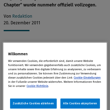
Chapter“ wurde nunmehr offiziell vollzogen.
Von
Redaktion
20. Dezember 2011
Bürgermeister Michael Häupl, Magistratsdirektor
Erich Hechtner, dessen Stellvertreter Wolfgang
Willkommen
Müller sowie der Chef der Internen Revision Paul
Wir verwenden Cookies, die erforderlich sind, damit unsere Website
funktioniert. Wir verwenden gegebenenfalls auch zusätzliche Cookies, um
Jauernig trafen aus diesem Anlass am Freitag mit
unsere Inhalte sowie Ihre digitale Erfahrung zu analysieren, zu verbessern
einer Delegation von Transparency International,
und zu personalisieren. Sie können Ihre Zustimmung zur Verwendung
dieser zusätzlichen Cookies jederzeit über den Link
Cookie-Einstellungen
mit der Vorstandsvorsitzenden der österreichischen
in der Fußzeile unserer Website widerrufen. Weitere Informationen finden
Sektion Eva Geiblinger an der Spitze, im Wiener
Sie in unserer
Cookie-Richtlinie
.
Rathaus zusammen. Weiters gehörten der
Delegation von Transparency International der
Zusätzliche Cookies ablehnen
Alle Cookies akzeptieren
Vizepräsident des Beirats Hubert Sickinger und die