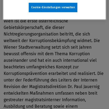
Beiratsmitglieder Andrea Fried und
Franz
Cookie-Einstellungen verwalten
Hofbauer
an.
Wien ist die erste österreichische
Gebietskörperschaft, die dieser
Nichtregierungsorganisation beitritt, die sich
weltweit der Korruptionsbekämpfung widmet. Die
Wiener Stadtverwaltung setzt sich seit Jahren
bewusst offensiv mit dem Thema Korruption
auseinander und hat ein auch international viel
beachtetes umfangreiches Konzept zur
Korruptionsprävention erarbeitet und realisiert. Die
unter der Federführung des Leiters der Internen
Revision der Magistratsdirektion Dr. Paul Jauernig
entwickelten Maßnahmen umfassen neben breit
gestreuter magistratsinterner Information,
Ausbildung und Beratung sowie einem