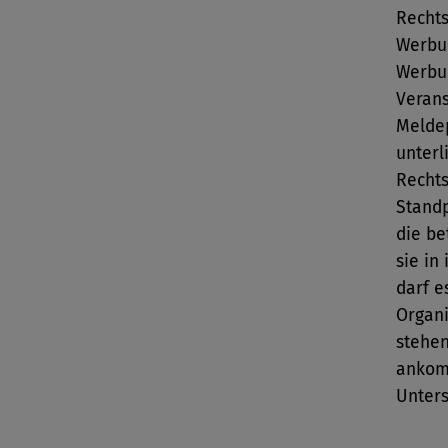
Rechts
Werbun
Werbun
Verans
Melde
unterl
Rechts
Stand
die be
sie in
darf e
Organi
stehen
ankomm
Unters