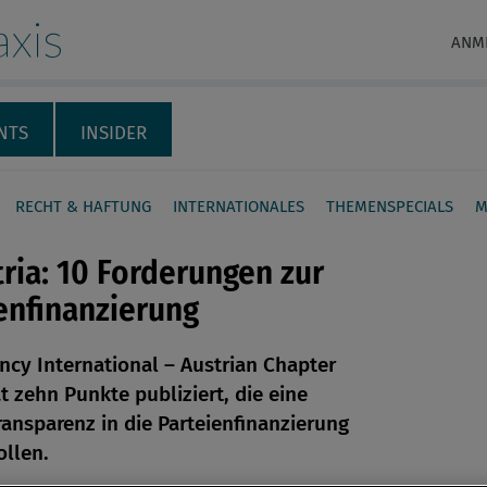
xis
ANM
NTS
INSIDER
RECHT & HAFTUNG
INTERNATIONALES
THEMENSPECIALS
M
tria: 10 Forderungen zur
enfinanzierung
ncy International – Austrian Chapter
en
at zehn Punkte publiziert, die eine
ransparenz in die Parteienfinanzierung
len
ollen.