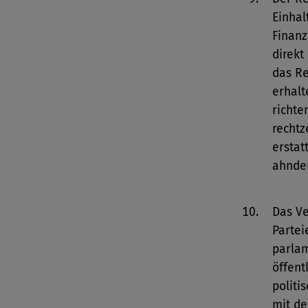
Einhal
Finanz
direkt
das Re
erhalt
richte
rechtz
erstat
ahnde
Das Ve
Partei
parla
öffent
politi
mit de