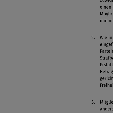
Zuwide
einen 
Mögli
minimi
Wie in
eingef
Partei
Strafb
Erstat
Beträg
gerich
Freihe
Mitgli
ander