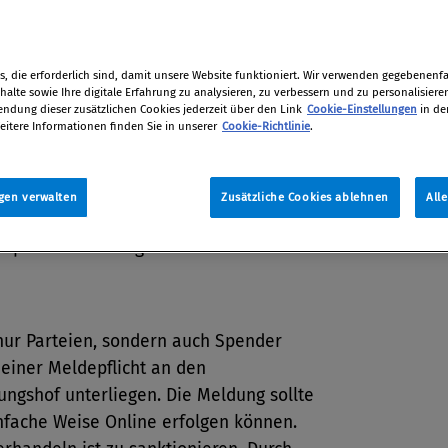
tion
19
, die erforderlich sind, damit unsere Website funktioniert. Wir verwenden gegebenenfal
alte sowie Ihre digitale Erfahrung zu analysieren, zu verbessern und zu personalisiere
dung dieser zusätzlichen Cookies jederzeit über den Link
Cookie-Einstellungen
in de
eitere Informationen finden Sie in unserer
Cookie-Richtlinie
.
nanzierung stand letzthin wieder
im Blickpunkt der Öffentlichkeit.
 im Fokus stehen Schlupflöcher im
gen verwalten
Zusätzliche Cookies ablehnen
All
setz und Möglichkeiten,
zpflichten zu umgehen. TI-AC fordert
nur Parteien, sondern auch Spender
 einer Meldepflicht an den
ngshof unterliegen. Die Meldung sollte
nfache Weise Online erfolgen können.