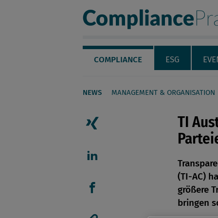
Compliance Pra
Servicenavigation
Navigation
COMPLIANCE
ESG
EVE
NEWS
MANAGEMENT & ORGANISATION
Seiteninhalt
TI Aus
Partei
Artikel auf Xing teilen
Transpare
Artikel auf linkedIn teil
(TI-AC) h
größere T
Artikel auf Facebook tei
bringen s