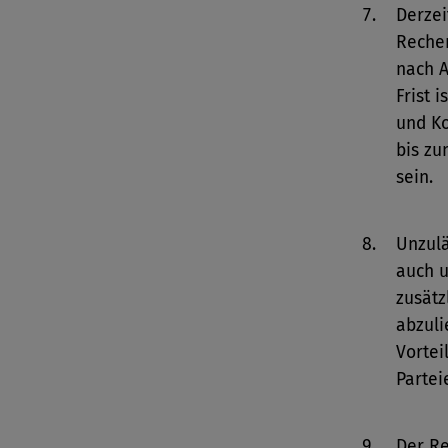
Derzei
Reche
nach A
Frist 
und Ko
bis zu
sein.
Unzul
auch u
zusätz
abzuli
Vortei
Partei
Der Re