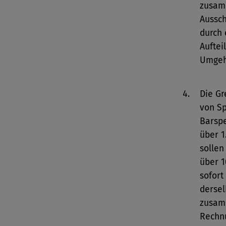
zusam
Aussch
durch 
Auftei
Umgeh
Die Gr
von Sp
Barsp
über 1
sollen
über 1
sofor
dersel
zusam
Rechn