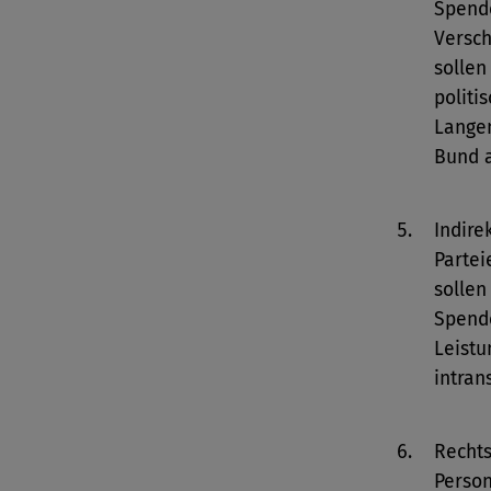
Spende
Versch
sollen
politi
Lange
Bund a
Indir
Parte
sollen
Spend
Leistu
intran
Rechts
Perso