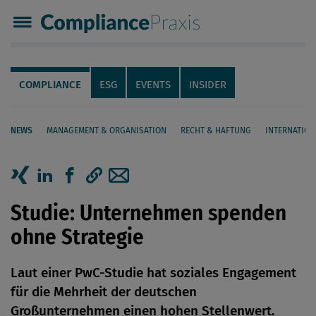
Compliance Praxis
Servicenavigation
Navigation
COMPLIANCE
ESG
EVENTS
INSIDER
NEWS
MANAGEMENT & ORGANISATION
RECHT & HAFTUNG
INTERNATION
Seiteninhalt
Artikel auf Xing teilen
Artikel auf linkedIn teilen
Artikel auf Facebook teilen
Artikellink kopieren
Artikel per Mail teilen
Studie: Unternehmen spenden
ohne Strategie
Laut einer PwC-Studie hat soziales Engagement
für die Mehrheit der deutschen
Großunternehmen einen hohen Stellenwert.