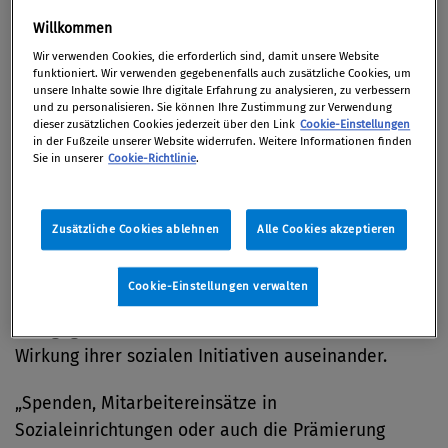
von drei befragten Führungskräften davon
Willkommen
überzeugt, dass das Thema „Corporate Citizenship“
Wir verwenden Cookies, die erforderlich sind, damit unsere Website
in ihrem Unternehmen eine große Bedeutung hat.
funktioniert. Wir verwenden gegebenenfalls auch zusätzliche Cookies, um
Konkrete strategische Ziele verfolgen jedoch nur 39
unsere Inhalte sowie Ihre digitale Erfahrung zu analysieren, zu verbessern
und zu personalisieren. Sie können Ihre Zustimmung zur Verwendung
der 100 analysierten Unternehmen.
dieser zusätzlichen Cookies jederzeit über den Link
Cookie-Einstellungen
in der Fußzeile unserer Website widerrufen. Weitere Informationen finden
Sie in unserer
Cookie-Richtlinie
.
Zudem wird nicht immer evaluiert, ob die
angestrebten Veränderungen tatsächlich erreicht
wurden. Eine regelmäßige Kosten-Nutzen-Analyse
Zusätzliche Cookies ablehnen
Alle Cookies akzeptieren
des gesellschaftlichen Engagements stellt nur jedes
vierte Unternehmen auf, während jedes dritte
Cookie-Einstellungen verwalten
zumindest gelegentlich eine Evaluierung durchführt.
Demgegenüber setzen sich 40 Prozent nie mit der
Wirkung ihrer sozialen Initiativen auseinander.
„Spenden, Mitarbeitereinsätze in
Sozialeinrichtungen oder auch die Prämierung