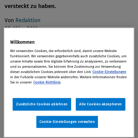
versteckt zu haben.
Von
Redaktion
09. März 2011
Willkommen
Wir verwenden Cookies, die erforderlich sind, damit unsere Website
funktioniert. Wir verwenden gegebenenfalls auch zusätzliche Cookies, um
Nach Angaben des amerikanischen
unsere Inhalte sowie Ihre digitale Erfahrung zu analysieren, zu verbessern
Justizministeriums hat zum ersten Mal ein
und zu personalisieren. Sie können Ihre Zustimmung zur Verwendung
dieser zusätzlichen Cookies jederzeit über den Link
Cookie-Einstellungen
Steuerpflichtiger in den USA gestanden, ein
in der Fußzeile unserer Website widerrufen. Weitere Informationen finden
Sie in unserer
Cookie-Richtlinie
.
verstecktes Konto bei der Schweizer Großbank
Credit Suisse gehabt zu haben. Welche Summe auf
dem Konto lag, gab das Ministerium in seiner
Zusätzliche Cookies ablehnen
Alle Cookies akzeptieren
Mitteilung nicht bekannt.
Cookie-Einstellungen verwalten
Geständnis in Ohio