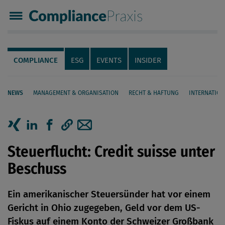
Compliance Praxis
Servicenavigation
Navigation
COMPLIANCE
ESG
EVENTS
INSIDER
NEWS
MANAGEMENT & ORGANISATION
RECHT & HAFTUNG
INTERNATION
Seiteninhalt
Artikel auf Xing teilen
Artikel auf linkedIn teilen
Artikel auf Facebook teilen
Artikellink kopieren
Artikel per Mail teilen
Steuerflucht: Credit suisse unter
Beschuss
Ein amerikanischer Steuersünder hat vor einem
Gericht in Ohio zugegeben, Geld vor dem US-
Fiskus auf einem Konto der Schweizer Großbank