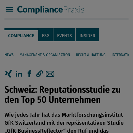
Compliance Praxis
Servicenavigation
Navigation
COMPLIANCE
ESG
EVENTS
INSIDER
NEWS
MANAGEMENT & ORGANISATION
RECHT & HAFTUNG
INTERNATION
Seiteninhalt
Artikel auf Xing teilen
Artikel auf linkedIn teilen
Artikel auf Facebook teilen
Artikellink kopieren
Artikel per Mail teilen
Schweiz: Reputationsstudie zu
den Top 50 Unternehmen
Wie jedes Jahr hat das Marktforschungsinstitut
GfK Switzerland mit der repräsentativen Studie
„GfK BusinessReflector“ den Ruf und das