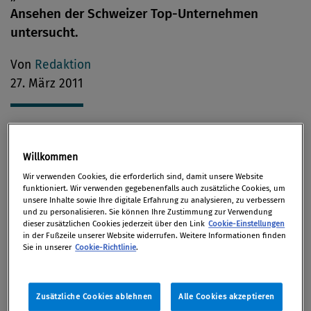
Ansehen der Schweizer Top-Unternehmen
untersucht.
Von
Redaktion
27. März 2011
Die „Swatch Group“ hat sich 2011 den ersten Rang
Willkommen
an der Spitze von 50 führenden Schweizer Firmen
Wir verwenden Cookies, die erforderlich sind, damit unsere Website
nach einem Jahr Unterbrechung zurückerobert. Die
funktioniert. Wir verwenden gegebenenfalls auch zusätzliche Cookies, um
unsere Inhalte sowie Ihre digitale Erfahrung zu analysieren, zu verbessern
Unternehmen werden generell positiver beurteilt
und zu personalisieren. Sie können Ihre Zustimmung zur Verwendung
als in den letzten zwei Jahren. Von diesem positiven
dieser zusätzlichen Cookies jederzeit über den Link
Cookie-Einstellungen
in der Fußzeile unserer Website widerrufen. Weitere Informationen finden
Reputationsumfeld profitiert die UBS am stärksten,
Sie in unserer
Cookie-Richtlinie
.
sie gewinnt im Vergleich zum letzten Jahr am
meisten.
Zusätzliche Cookies ablehnen
Alle Cookies akzeptieren